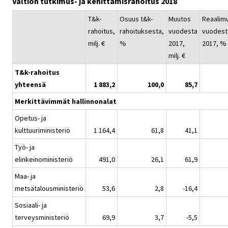
Valtion tutkimus- ja kehittämisrahoitus 2018
T&k-
Osuus t&k-
Muutos
Reaalim
rahoitus,
rahoituksesta,
vuodesta
vuodest
milj. €
%
2017,
2017, %
milj. €
T&k-rahoitus
yhteensä
1 883,2
100,0
85,7
Merkittävimmät hallinnonalat
Opetus- ja
kulttuuriministeriö
1 164,4
61,8
41,1
Työ- ja
elinkeinoministeriö
491,0
26,1
61,9
Maa- ja
metsätalousministeriö
53,6
2,8
-16,4
Sosiaali- ja
terveysministeriö
69,9
3,7
-5,5