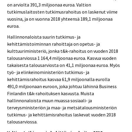
on arviolta 391,3 miljoonaa euroa. Valtion
tutkimuslaitosten tutkimusrahoitus on laskenut viime
vuosina, ja on vuonna 2018 yhteensä 189,1 miljoonaa
euroa.
Hallinnonaloista suurin tutkimus- ja
kehittämistoiminnan rahoittaja on opetus- ja
kulttuuriministeriö, jonka t&k-rahoitus on vuoden 2018
talousarviossa 1 164,4 miljoonaa euroa. Kasvua vuoden
takaisesta talousarviosta on 41,1 miljoonaa euroa. Myös
työ- ja elinkeinoministeriön tutkimus- ja
kehittämisrahoitus kasvaa 61,9 miljoonalla eurolla
491,0 miljoonaan euroon, joka johtuu lähinnä Business
Finlandin t&k-rahoituksen kasvusta. Muista
hallinnonaloista muun muassa sosiaali- ja
terveysministeriön ja maa- ja metsätalousministeriön
tutkimus- ja kehittämisrahoitus laskevat vuoden 2018
talousarviossa.