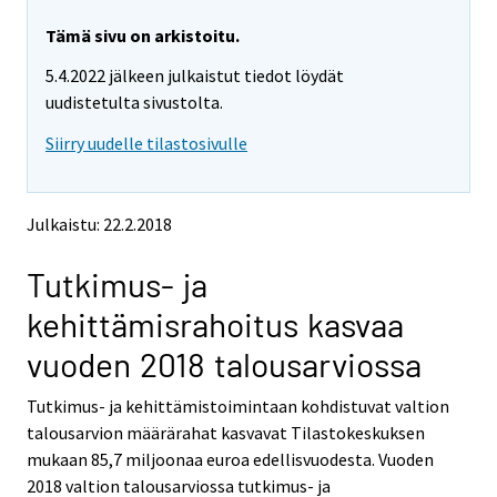
r
r
e
e
Tämä sivu on arkistoitu.
m
m
5.4.2022 jälkeen julkaistut tiedot löydät
o
o
v
v
uudistetulta sivustolta.
i
i
Siirry uudelle tilastosivulle
n
n
g
g
t
t
o
o
Julkaistu: 22.2.2018
a
a
n
n
Tutkimus- ja
o
o
t
t
kehittämisrahoitus kasvaa
h
h
e
e
vuoden 2018 talousarviossa
r
r
s
s
Tutkimus- ja kehittämistoimintaan kohdistuvat valtion
e
e
talousarvion määrärahat kasvavat Tilastokeskuksen
r
r
v
v
mukaan 85,7 miljoonaa euroa edellisvuodesta. Vuoden
i
i
2018 valtion talousarviossa tutkimus- ja