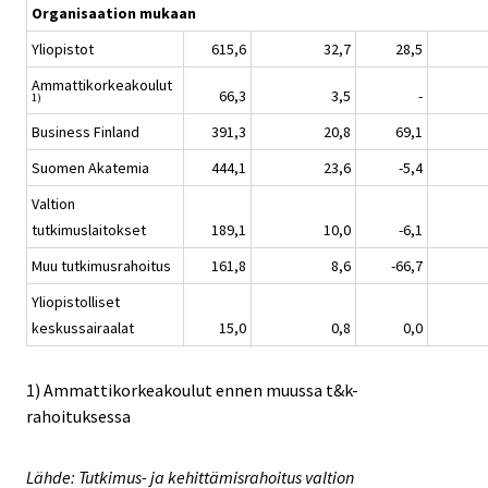
Organisaation mukaan
Yliopistot
615,6
32,7
28,5
Ammattikorkeakoulut
66,3
3,5
-
1)
Business Finland
391,3
20,8
69,1
Suomen Akatemia
444,1
23,6
-5,4
Valtion
tutkimuslaitokset
189,1
10,0
-6,1
Muu tutkimusrahoitus
161,8
8,6
-66,7
Yliopistolliset
keskussairaalat
15,0
0,8
0,0
1) Ammattikorkeakoulut ennen muussa t&k-
rahoituksessa
Lähde: Tutkimus- ja kehittämisrahoitus valtion