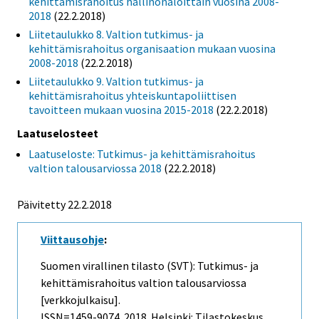
kehittämisrahoitus hallinonaloittain vuosina 2008-
2018
(22.2.2018)
Liitetaulukko 8. Valtion tutkimus- ja
kehittämisrahoitus organisaation mukaan vuosina
2008-2018
(22.2.2018)
Liitetaulukko 9. Valtion tutkimus- ja
kehittämisrahoitus yhteiskuntapoliittisen
tavoitteen mukaan vuosina 2015-2018
(22.2.2018)
Laatuselosteet
Laatuseloste: Tutkimus- ja kehittämisrahoitus
valtion talousarviossa 2018
(22.2.2018)
Päivitetty 22.2.2018
Viittausohje
:
Suomen virallinen tilasto (SVT): Tutkimus- ja
kehittämisrahoitus valtion talousarviossa
[verkkojulkaisu].
ISSN=1459-9074. 2018. Helsinki: Tilastokeskus