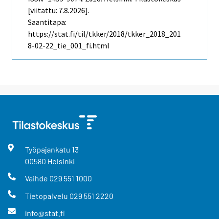
[viitattu: 7.8.2026].
Saantitapa:
https://stat.fi/til/tkker/2018/tkker_2018_201
8-02-22_tie_001_fi.html
Työpajankatu
13
00580
Helsinki
Vaihde
029 551 1000
Tietopalvelu
029 551 2220
info@stat.fi