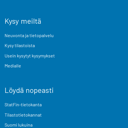
Kysy meiltä
Neuvonta ja tietopalvelu
Kysy tilastoista
Usein kysytyt kysymykset
Medialle
Löydä nopeasti
StatFin-tietokanta
Tilastotietokannat
Suomi lukuina