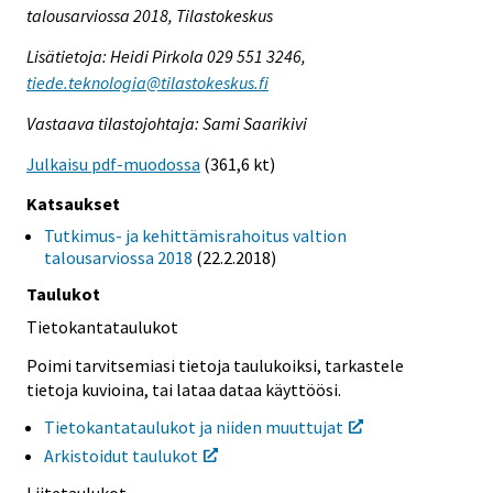
talousarviossa 2018, Tilastokeskus
Lisätietoja: Heidi Pirkola 029 551 3246,
tiede.teknologia@tilastokeskus.fi
Vastaava tilastojohtaja: Sami Saarikivi
Julkaisu pdf-muodossa
(361,6 kt)
Katsaukset
Tutkimus- ja kehittämisrahoitus valtion
talousarviossa 2018
(22.2.2018)
Taulukot
Tietokantataulukot
Poimi tarvitsemiasi tietoja taulukoiksi, tarkastele
tietoja kuvioina, tai lataa dataa käyttöösi.
Tietokantataulukot ja niiden muuttujat
Arkistoidut taulukot
Liitetaulukot