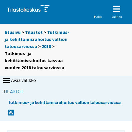
Valikko
Haku
Etusivu
>
Tilastot
>
Tutkimus-
ja kehittämisrahoitus valtion
talousarviossa
>
2018
>
Tutkimus- ja
kehittämisrahoitus kasvaa
vuoden 2018 talousarviossa
Avaa valikko
TILASTOT
Tutkimus- ja kehittämisrahoitus valtion talousarviossa
Y
Y
o
o
u
u
a
a