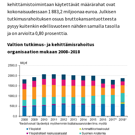
c
c
kehittämistoimintaan käytettävät määrärahat ovat
e
e
kokonaisuudessaan 1 883,2 miljoonaa euroa. Julkisen
.
.
tutkimusrahoituksen osuus bruttokansantuotteesta
pysyy kuitenkin edellisvuoteen nähden samalla tasolla
ja on arviolta 0,80 prosenttia.
Valtion tutkimus- ja kehittämisrahoitus
organisaation mukaan 2008–2018