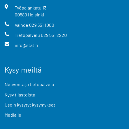
Työpajankatu
13
00580
Helsinki
Vaihde
029 551 1000
Tietopalvelu
029 551 2220
info@stat.fi
Kysy meiltä
Neuvonta ja tietopalvelu
Kysy tilastoista
Usein kysytyt kysymykset
Medialle