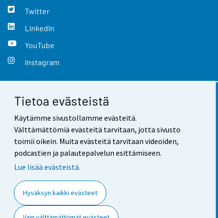
Twitter
LinkedIn
YouTube
Instagram
Tietoa evästeistä
Yhteystiedot
Käytämme sivustollamme evästeitä.
Palaute
Välttämättömiä evästeitä tarvitaan, jotta sivusto
toimii oikein. Muita evästeitä tarvitaan videoiden,
Käyttöehdot
podcastien ja palautepalvelun esittämiseen.
Tietosuoja
Lue lisää evästeistä.
Saavutettavuus
Hyväksyn kaikki evästeet
Tietoa sivustosta
Vain välttämättömät evästeet