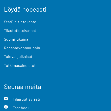
Löydä nopeasti
StatFin-tietokanta
Tilastotietokannat
Suomi lukuina
Rahanarvonmuunnin
Tulevat julkaisut
Tutkimusaineistot
Seuraa meitä
Tilaa uutisviesti
Facebook