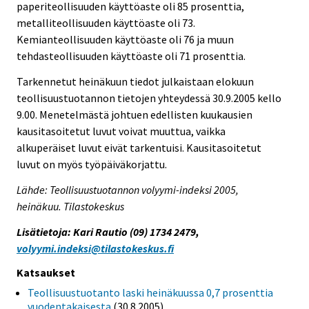
paperiteollisuuden käyttöaste oli 85 prosenttia,
metalliteollisuuden käyttöaste oli 73.
Kemianteollisuuden käyttöaste oli 76 ja muun
tehdasteollisuuden käyttöaste oli 71 prosenttia.
Tarkennetut heinäkuun tiedot julkaistaan elokuun
teollisuustuotannon tietojen yhteydessä 30.9.2005 kello
9.00. Menetelmästä johtuen edellisten kuukausien
kausitasoitetut luvut voivat muuttua, vaikka
alkuperäiset luvut eivät tarkentuisi. Kausitasoitetut
luvut on myös työpäiväkorjattu.
Lähde: Teollisuustuotannon volyymi-indeksi 2005,
heinäkuu. Tilastokeskus
Lisätietoja: Kari Rautio (09) 1734 2479,
volyymi.indeksi@tilastokeskus.fi
Katsaukset
Teollisuustuotanto laski heinäkuussa 0,7 prosenttia
vuodentakaisesta
(30.8.2005)