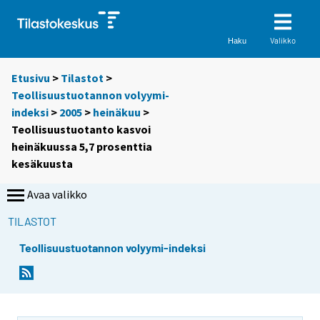
Valikko
Haku
Etusivu
>
Tilastot
>
Teollisuustuotannon volyymi-
indeksi
>
2005
>
heinäkuu
>
Teollisuustuotanto kasvoi
heinäkuussa 5,7 prosenttia
kesäkuusta
Avaa valikko
TILASTOT
Teollisuustuotannon volyymi-indeksi
S
S
i
i
i
i
r
r