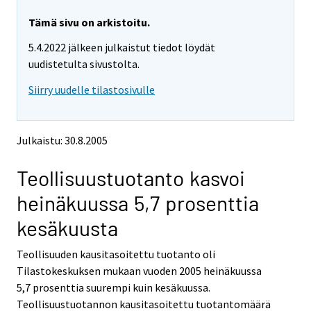
r
r
y
y
Tämä sivu on arkistoitu.
t
t
5.4.2022 jälkeen julkaistut tiedot löydät
t
t
o
o
uudistetulta sivustolta.
i
i
Siirry uudelle tilastosivulle
s
s
e
e
e
e
n
n
Julkaistu: 30.8.2005
p
p
a
a
Teollisuustuotanto kasvoi
l
l
v
v
heinäkuussa 5,7 prosenttia
e
e
l
l
kesäkuusta
u
u
u
u
Teollisuuden kausitasoitettu tuotanto oli
n
n
Tilastokeskuksen mukaan vuoden 2005 heinäkuussa
.
.
5,7 prosenttia suurempi kuin kesäkuussa.
Teollisuustuotannon kausitasoitettu tuotantomäärä