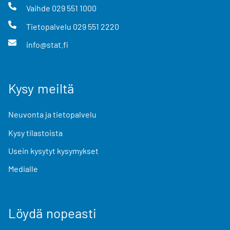
Vaihde
029 551 1000
Tietopalvelu
029 551 2220
info@stat.fi
Kysy meiltä
Neuvonta ja tietopalvelu
Kysy tilastoista
Usein kysytyt kysymykset
Medialle
Löydä nopeasti