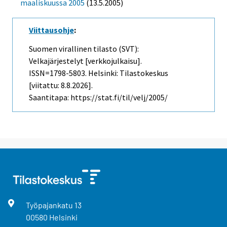
maaliskuussa 2005
(13.5.2005)
Viittausohje
:
Suomen virallinen tilasto (SVT):
Velkajärjestelyt [verkkojulkaisu].
ISSN=1798-5803. Helsinki: Tilastokeskus
[viitattu: 8.8.2026].
Saantitapa: https://stat.fi/til/velj/2005/
Työpajankatu
13
00580
Helsinki