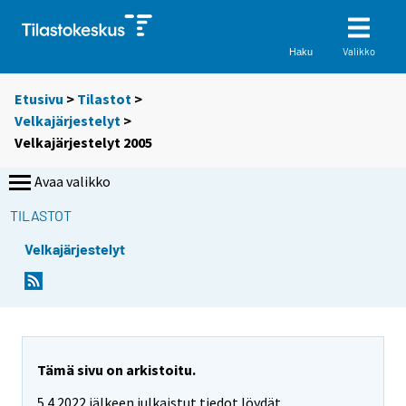
Valikko
Haku
Etusivu
>
Tilastot
>
Velkajärjestelyt
>
Velkajärjestelyt 2005
Avaa valikko
TILASTOT
Velkajärjestelyt
Tämä sivu on arkistoitu.
5.4.2022 jälkeen julkaistut tiedot löydät