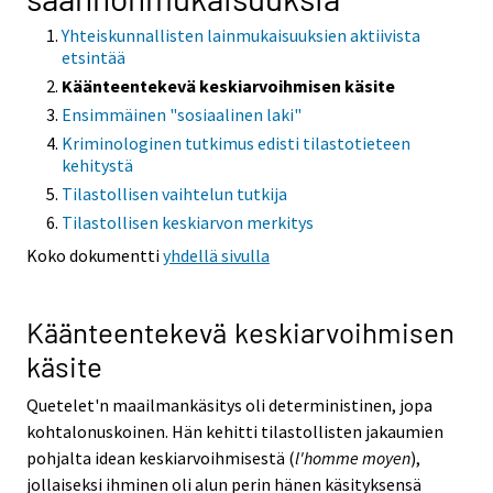
Yhteiskunnallisten lainmukaisuuksien aktiivista
etsintää
Käänteentekevä keskiarvoihmisen käsite
Ensimmäinen "sosiaalinen laki"
Kriminologinen tutkimus edisti tilastotieteen
kehitystä
Tilastollisen vaihtelun tutkija
Tilastollisen keskiarvon merkitys
Koko dokumentti
yhdellä sivulla
Käänteentekevä keskiarvoihmisen
käsite
Quetelet'n maailmankäsitys oli deterministinen, jopa
kohtalonuskoinen. Hän kehitti tilastollisten jakaumien
pohjalta idean keskiarvoihmisestä (
l'homme moyen
),
jollaiseksi ihminen oli alun perin hänen käsityksensä