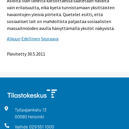
Asioita liian läheltä katsottaessa saatetaan havaita
vain erilaisuutta, eikä kyetä tunnistamaan yksittäisten
havaintojen yleisiä piirteitä. Quetelet esitti, että
sosiaaliset lait on mahdollista paljastaa sosiaalisten
massailmiöiden avulla häivyttämällä yksilöt näkyvistä.
Alkuun
Edellinen
Seuraava
Päivitetty 30.5.2011
Työpajankatu
13
00580
Helsinki
Vaihde
029 551 1000