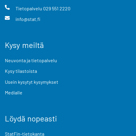
Tietopalvelu
029 551 2220
info@stat.fi
Kysy meiltä
Neuvonta ja tietopalvelu
Kysy tilastoista
Usein kysytyt kysymykset
Medialle
Löydä nopeasti
StatFin-tietokanta