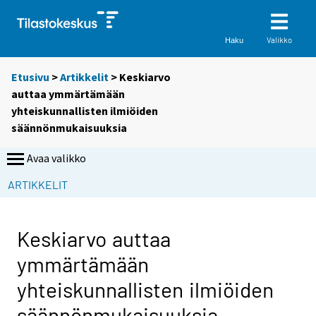
Valikko
Haku
Etusivu
>
Artikkelit
> Keskiarvo
auttaa ymmärtämään
yhteiskunnallisten ilmiöiden
säännönmukaisuuksia
Avaa valikko
ARTIKKELIT
Keskiarvo auttaa
ymmärtämään
yhteiskunnallisten ilmiöiden
säännönmukaisuuksia