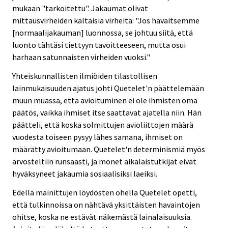
mukaan "tarkoitettu". Jakaumat olivat
mittausvirheiden kaltaisia virheitä: "Jos havaitsemme
[normaalijakauman] luonnossa, se johtuu siitä, että
luonto tähtäsi tiettyyn tavoitteeseen, mutta osui
harhaan satunnaisten virheiden vuoksi."
Yhteiskunnallisten ilmiöiden tilastollisen
lainmukaisuuden ajatus johti Quetelet'n päättelemään
muun muassa, että avioituminen ei ole ihmisten oma
päätös, vaikka ihmiset itse saattavat ajatella niin. Hän
päätteli, että koska solmittujen avioliittojen määrä
vuodesta toiseen pysyy lähes samana, ihmiset on
määrätty avioitumaan. Quetelet'n determinismiä myös
arvosteltiin runsaasti, ja monet aikalaistutkijat eivät
hyväksyneet jakaumia sosiaalisiksi laeiksi.
Edellä mainittujen löydösten ohella Quetelet opetti,
että tulkinnoissa on nähtävä yksittäisten havaintojen
ohitse, koska ne estävät näkemästä lainalaisuuksia.