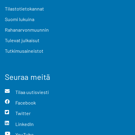
Tilastotietokannat
Suomi lukuina
Rahanarvonmuunnin
Tulevat julkaisut
Tutkimusaineistot
Seuraa meitä
Tilaa uutisviesti
Facebook
Twitter
LinkedIn
YouTube