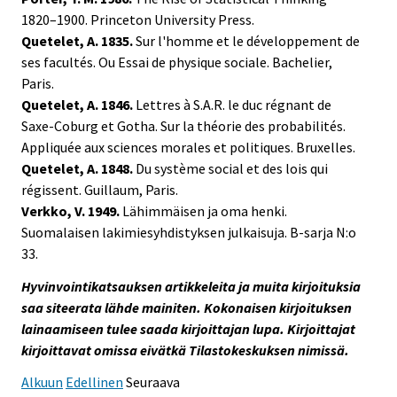
1820–1900. Princeton University Press.
Quetelet, A. 1835.
Sur l'homme et le développement de
ses facultés. Ou Essai de physique sociale. Bachelier,
Paris.
Quetelet, A. 1846.
Lettres à S.A.R. le duc régnant de
Saxe-Coburg et Gotha. Sur la théorie des probabilités.
Appliquée aux sciences morales et politiques. Bruxelles.
Quetelet, A. 1848.
Du système social et des lois qui
régissent. Guillaum, Paris.
Verkko, V. 1949.
Lähimmäisen ja oma henki.
Suomalaisen lakimiesyhdistyksen julkaisuja. B-sarja N:o
33.
Hyvinvointikatsauksen artikkeleita ja muita kirjoituksia
saa siteerata lähde mainiten. Kokonaisen kirjoituksen
lainaamiseen tulee saada kirjoittajan lupa. Kirjoittajat
kirjoittavat omissa eivätkä Tilastokeskuksen nimissä.
Alkuun
Edellinen
Seuraava