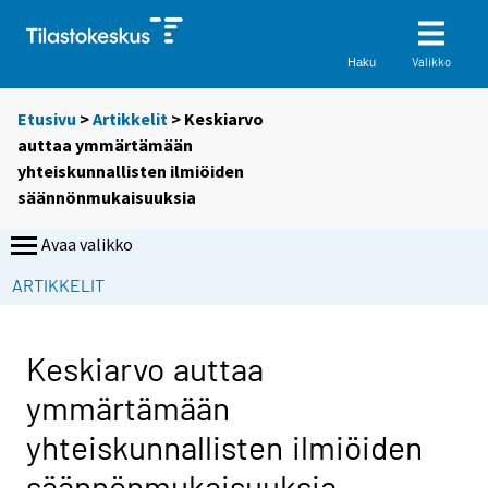
Valikko
Haku
Etusivu
>
Artikkelit
> Keskiarvo
auttaa ymmärtämään
yhteiskunnallisten ilmiöiden
säännönmukaisuuksia
Avaa valikko
ARTIKKELIT
Keskiarvo auttaa
ymmärtämään
yhteiskunnallisten ilmiöiden
säännönmukaisuuksia