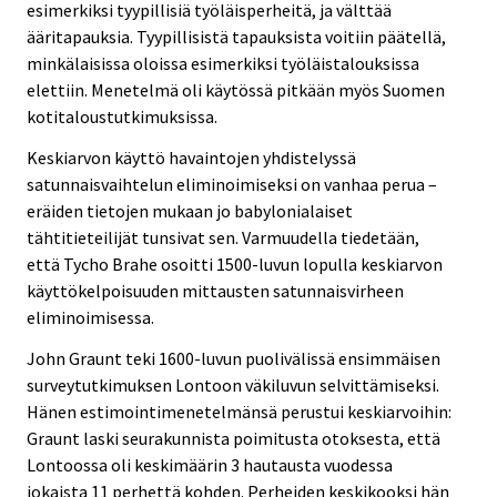
esimerkiksi tyypillisiä työläisperheitä, ja välttää
ääritapauksia. Tyypillisistä tapauksista voitiin päätellä,
minkälaisissa oloissa esimerkiksi työläistalouksissa
elettiin. Menetelmä oli käytössä pitkään myös Suomen
kotitaloustutkimuksissa.
Keskiarvon käyttö havaintojen yhdistelyssä
satunnaisvaihtelun eliminoimiseksi on vanhaa perua –
eräiden tietojen mukaan jo babylonialaiset
tähtitieteilijät tunsivat sen. Varmuudella tiedetään,
että Tycho Brahe osoitti 1500-luvun lopulla keskiarvon
käyttökelpoisuuden mittausten satunnaisvirheen
eliminoimisessa.
John Graunt teki 1600-luvun puolivälissä ensimmäisen
surveytutkimuksen Lontoon väkiluvun selvittämiseksi.
Hänen estimointimenetelmänsä perustui keskiarvoihin:
Graunt laski seurakunnista poimitusta otoksesta, että
Lontoossa oli keskimäärin 3 hautausta vuodessa
jokaista 11 perhettä kohden. Perheiden keskikooksi hän