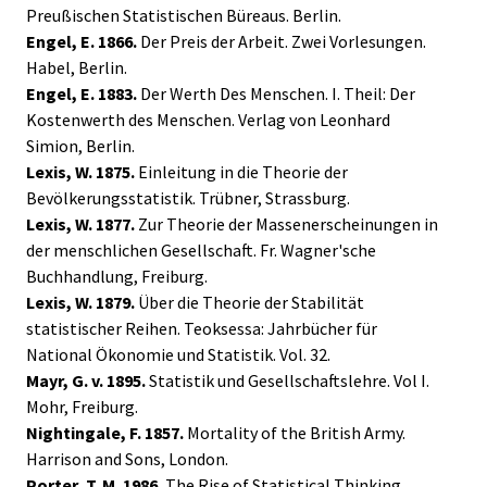
Preußischen Statistischen Büreaus. Berlin.
Engel, E. 1866.
Der Preis der Arbeit. Zwei Vorlesungen.
Habel, Berlin.
Engel, E. 1883.
Der Werth Des Menschen. I. Theil: Der
Kostenwerth des Menschen. Verlag von Leonhard
Simion, Berlin.
Lexis, W. 1875.
Einleitung in die Theorie der
Bevölkerungsstatistik. Trübner, Strassburg.
Lexis, W. 1877.
Zur Theorie der Massenerscheinungen in
der menschlichen Gesellschaft. Fr. Wagner'sche
Buchhandlung, Freiburg.
Lexis, W. 1879.
Über die Theorie der Stabilität
statistischer Reihen. Teoksessa: Jahrbücher für
National Ökonomie und Statistik. Vol. 32.
Mayr, G. v. 1895.
Statistik und Gesellschaftslehre. Vol I.
Mohr, Freiburg.
Nightingale, F. 1857.
Mortality of the British Army.
Harrison and Sons, London.
Porter, T. M. 1986.
The Rise of Statistical Thinking