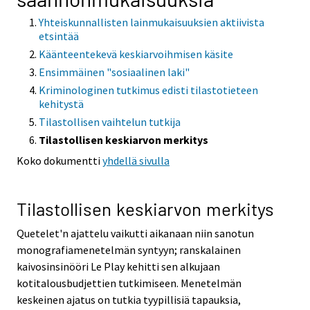
Yhteiskunnallisten lainmukaisuuksien aktiivista
etsintää
Käänteentekevä keskiarvoihmisen käsite
Ensimmäinen "sosiaalinen laki"
Kriminologinen tutkimus edisti tilastotieteen
kehitystä
Tilastollisen vaihtelun tutkija
Tilastollisen keskiarvon merkitys
Koko dokumentti
yhdellä sivulla
Tilastollisen keskiarvon merkitys
Quetelet'n ajattelu vaikutti aikanaan niin sanotun
monografiamenetelmän syntyyn; ranskalainen
kaivosinsinööri Le Play kehitti sen alkujaan
kotitalousbudjettien tutkimiseen. Menetelmän
keskeinen ajatus on tutkia tyypillisiä tapauksia,