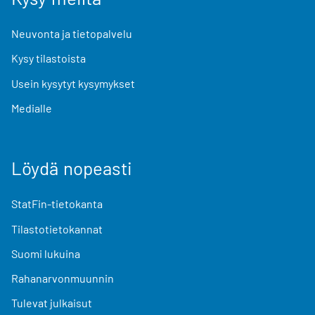
Neuvonta ja tietopalvelu
Kysy tilastoista
Usein kysytyt kysymykset
Medialle
Löydä nopeasti
StatFin-tietokanta
Tilastotietokannat
Suomi lukuina
Rahanarvonmuunnin
Tulevat julkaisut