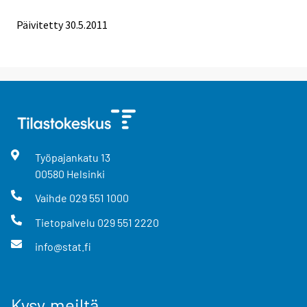
Päivitetty 30.5.2011
Työpajankatu
13
00580
Helsinki
Vaihde
029 551 1000
Tietopalvelu
029 551 2220
info@stat.fi
Kysy meiltä