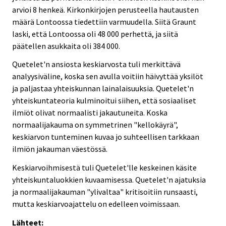
arvioi 8 henkeä. Kirkonkirjojen perusteella hautausten
määrä Lontoossa tiedettiin varmuudella. Siitä Graunt
laski, että Lontoossa oli 48 000 perhettä, ja siitä
päätellen asukkaita oli 384 000.
Quetelet'n ansiosta keskiarvosta tuli merkittävä
analyysiväline, koska sen avulla voitiin häivyttää yksilöt
ja paljastaa yhteiskunnan lainalaisuuksia. Quetelet'n
yhteiskuntateoria kulminoitui siihen, että sosiaaliset
ilmiöt olivat normaalisti jakautuneita. Koska
normaalijakauma on symmetrinen "kellokäyrä",
keskiarvon tunteminen kuvaa jo suhteellisen tarkkaan
ilmiön jakauman väestössä.
Keskiarvoihmisestä tuli Quetelet'lle keskeinen käsite
yhteiskuntaluokkien kuvaamisessa. Quetelet'n ajatuksia
ja normaalijakauman "ylivaltaa" kritisoitiin runsaasti,
mutta keskiarvoajattelu on edelleen voimissaan.
Lähteet: