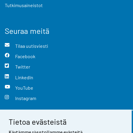
Tutkimusaineistot
Seuraa meitä
Tilaa uutisviesti
Facebook
Twitter
LinkedIn
YouTube
Instagram
Tietoa evästeistä
Yhteystiedot
Käytämme sivustollamme evästeitä.