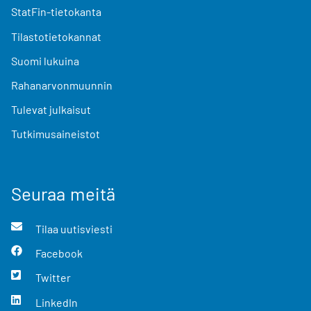
StatFin-tietokanta
Tilastotietokannat
Suomi lukuina
Rahanarvonmuunnin
Tulevat julkaisut
Tutkimusaineistot
Seuraa meitä
Tilaa uutisviesti
Facebook
Twitter
LinkedIn