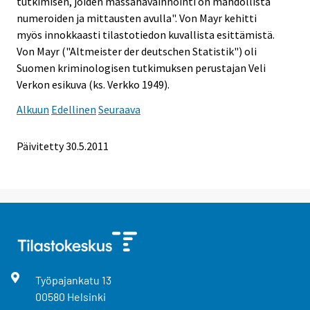
tutkimisen, joiden massahavainnointi on mahdollista
numeroiden ja mittausten avulla". Von Mayr kehitti
myös innokkaasti tilastotiedon kuvallista esittämistä.
Von Mayr ("Altmeister der deutschen Statistik") oli
Suomen kriminologisen tutkimuksen perustajan Veli
Verkon esikuva (ks. Verkko 1949).
Alkuun
Edellinen
Seuraava
Päivitetty 30.5.2011
Työpajankatu
13
00580
Helsinki