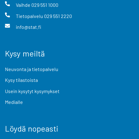
Vaihde
029 551 1000
Tietopalvelu
029 551 2220
info@stat.fi
Kysy meiltä
Neuvonta ja tietopalvelu
Kysy tilastoista
Usein kysytyt kysymykset
Medialle
Löydä nopeasti