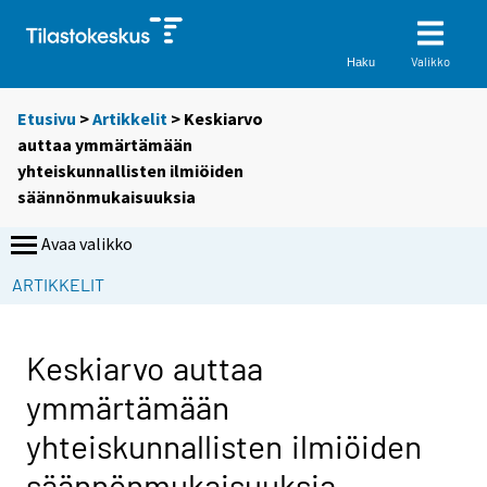
Valikko
Haku
Etusivu
>
Artikkelit
> Keskiarvo
auttaa ymmärtämään
yhteiskunnallisten ilmiöiden
säännönmukaisuuksia
Avaa valikko
ARTIKKELIT
Keskiarvo auttaa
ymmärtämään
yhteiskunnallisten ilmiöiden
säännönmukaisuuksia