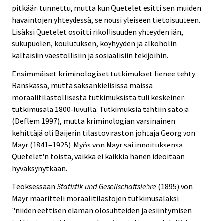
pitkään tunnettu, mutta kun Quetelet esitti sen muiden
havaintojen yhteydessä, se nousi yleiseen tietoisuuteen.
Lisäksi Quetelet osoitti rikollisuuden yhteyden iän,
sukupuolen, koulutuksen, köyhyyden ja alkoholin
kaltaisiin väestöllisiin ja sosiaalisiin tekijöihin.
Ensimmäiset kriminologiset tutkimukset lienee tehty
Ranskassa, mutta saksankielisissä maissa
moraalitilastollisesta tutkimuksista tuli keskeinen
tutkimusala 1800-luvulla. Tutkimuksia tehtiin satoja
(Deflem 1997), mutta kriminologian varsinainen
kehittäjä oli Baijerin tilastoviraston johtaja Georg von
Mayr (1841–1925). Myös von Mayr sai innoituksensa
Quetelet'n töistä, vaikka ei kaikkia hänen ideoitaan
hyväksynytkään.
Teoksessaan
Statistik und Gesellschaftslehre
(1895) von
Mayr määritteli moraalitilastojen tutkimusalaksi
"niiden eettisen elämän olosuhteiden ja esiintymisen