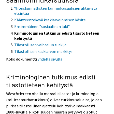
Yhteiskunnallisten lainmukaisuuksien aktiivista
etsintää
Käänteentekevä keskiarvoihmisen käsite
Ensimmäinen "sosiaalinen laki"
Kriminologinen tutkimus edisti tilastotieteen
kehitystä
Tilastollisen vaihtelun tutkija
Tilastollisen keskiarvon merkitys
Koko dokumentti
yhdellä sivulla
Kriminologinen tutkimus edisti
tilastotieteen kehitystä
Väestötieteen ohella moraalitilastot ja kriminologia
(ml. itsemurhatutkimus) olivat tutkimusalueita, joiden
piirissä tilastollinen ajattelu kehittyi voimakkaasti
1800-luvulla. Rikollisuuden määrän pysyvyys oli ollut