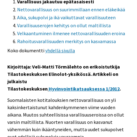
Varallisuus jakautuu epätasaisesti
Nettovarallisuus on suurimmillaan ennen eläkeikää
Aika, sukupolvi ja ikä vaikuttavat varallisuuteen
Varallisuuserojen kehitys on ollut maltillista
Velkaantuminen ilmenee nettovarallisuuden eroina
Rahoitusvarallisuuden merkitys on kasvamassa
Koko dokumentti
yhdellä sivulla
Kirjoittaja: Veli-Matti Törmälehto on erikoistutkija
Tilastokeskuksen Elinolot-yksikössä. Artikkeli on
julkaistu
Tilastokeskuksen
Hyvinvointikatsauksessa 1/2012
.
Suomalaisten kotitalouksien nettovarallisuus on yli
kaksinkertaistunut kahdenkymmenen viime vuoden
aikana. Muutos suhteellisissa varallisuuseroissa on ollut
varsin maltillista. Nuorten varallisuus on kasvanut
vähemmän kuin ikääntyneiden, mutta uudet sukupolvet
ovat edellisiä sukupolvia vauraampia.