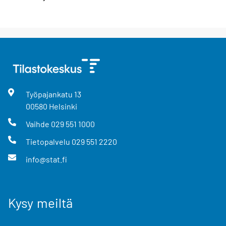
Työpajankatu
13
00580
Helsinki
Vaihde
029 551 1000
Tietopalvelu
029 551 2220
info@stat.fi
Kysy meiltä