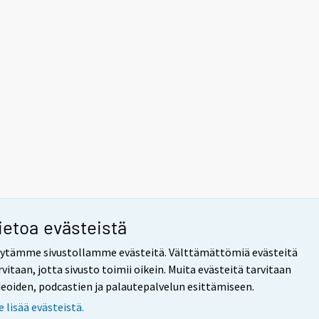
ietoa evästeistä
ytämme sivustollamme evästeitä. Välttämättömiä evästeitä
rvitaan, jotta sivusto toimii oikein. Muita evästeitä tarvitaan
deoiden, podcastien ja palautepalvelun esittämiseen.
e lisää evästeistä.