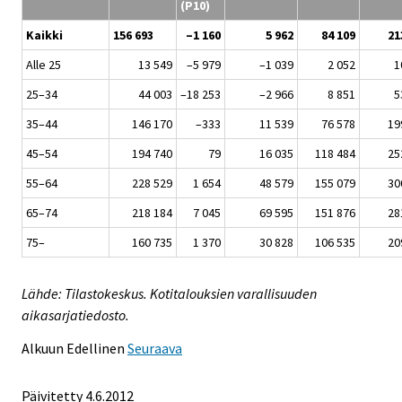
(P10)
Kaikki
156 693
–1 160
5 962
84 109
21
Alle 25
13 549
–5 979
–1 039
2 052
1
25–34
44 003
–18 253
–2 966
8 851
5
35–44
146 170
–333
11 539
76 578
19
45–54
194 740
79
16 035
118 484
25
55–64
228 529
1 654
48 579
155 079
30
65–74
218 184
7 045
69 595
151 876
28
75–
160 735
1 370
30 828
106 535
20
Lähde: Tilastokeskus. Kotitalouksien varallisuuden
aikasarjatiedosto.
Alkuun
Edellinen
Seuraava
Päivitetty 4.6.2012