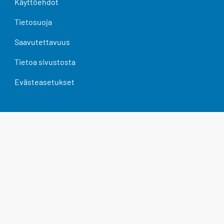
Käyttöehdot
Tietosuoja
Saavutettavuus
Tietoa sivustosta
Evästeasetukset