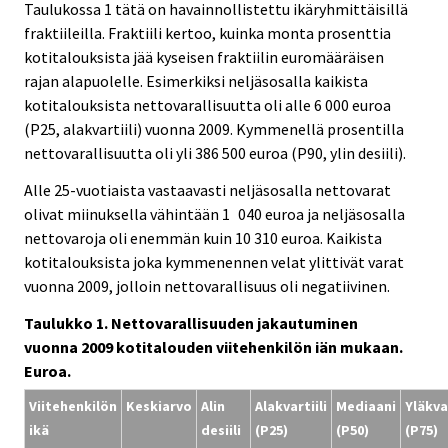
Taulukossa 1 tätä on havainnollistettu ikäryhmittäisillä
fraktiileilla. Fraktiili kertoo, kuinka monta prosenttia
kotitalouksista jää kyseisen fraktiilin euromääräisen
rajan alapuolelle. Esimerkiksi neljäsosalla kaikista
kotitalouksista nettovarallisuutta oli alle 6 000 euroa
(P25, alakvartiili) vuonna 2009. Kymmenellä prosentilla
nettovarallisuutta oli yli 386 500 euroa (P90, ylin desiili).
Alle 25-vuotiaista vastaavasti neljäsosalla nettovarat
olivat miinuksella vähintään 1 040 euroa ja neljäsosalla
nettovaroja oli enemmän kuin 10 310 euroa. Kaikista
kotitalouksista joka kymmenennen velat ylittivät varat
vuonna 2009, jolloin nettovarallisuus oli negatiivinen.
Taulukko 1. Nettovarallisuuden jakautuminen
vuonna 2009 kotitalouden viitehenkilön iän mukaan.
Euroa.
Viitehenkilön
Keskiarvo
Alin
Alakvartiili
Mediaani
Yläkvar
ikä
desiili
(P25)
(P50)
(P75)