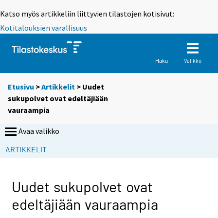
Katso myös artikkeliin liittyvien tilastojen kotisivut:
Kotitalouksien varallisuus
Valikko
Haku
Etusivu
>
Artikkelit
> Uudet
sukupolvet ovat edeltäjiään
vauraampia
Avaa valikko
ARTIKKELIT
Uudet sukupolvet ovat
edeltäjiään vauraampia