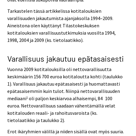
Tarkastelen tässä artikkelissa kotitalouksien
varallisuuden jakautumista ajanjaksolla 1994–2009.
Aineistona olen käyttänyt Tilastokeskuksen
kotitalouksien varallisuustutkimuksia vuosilta 1994,
1998, 2004 ja 2009 (ks. tietolaatikko).
Varallisuus jakautuu epätasaisesti
Vuonna 2009 kotitalouksilla oli nettovarallisuutta
keskimäärin 156 700 euroa kotitaloutta kohti (taulukko
1). Varallisuus jakautuu epätasaisesti ja huomattavasti
epätasaisemmin kuin tulot. Niinpä nettovarallisuuden
mediaani
oli paljon keskiarvoa alhaisempi, 84 100
1
euroa. Nettovarallisuus saadaan vähentämällä velat
kotitalouden reaali- ja rahoitusvaroista (ks.
tietolaatikko ja taulukko 2).
Erot ikäryhmien välillä ja niiden sisällä ovat myös suuria.