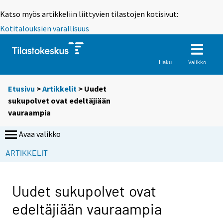
Katso myös artikkeliin liittyvien tilastojen kotisivut:
Kotitalouksien varallisuus
Valikko
Haku
Etusivu
>
Artikkelit
> Uudet
sukupolvet ovat edeltäjiään
vauraampia
Avaa valikko
S
ARTIKKELIT
i
i
r
Uudet sukupolvet ovat
r
edeltäjiään vauraampia
y
t