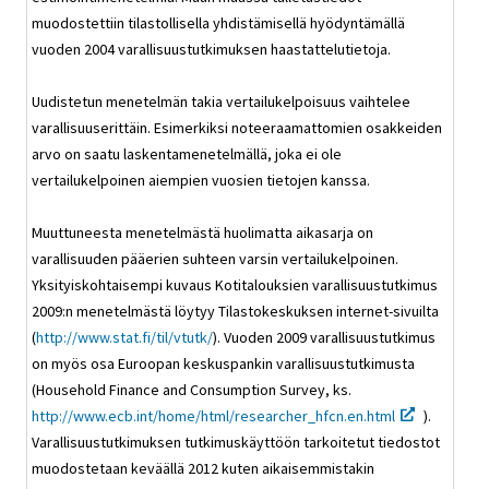
muodostettiin tilastollisella yhdistämisellä hyödyntämällä
vuoden 2004 varallisuustutkimuksen haastattelutietoja.
Uudistetun menetelmän takia vertailukelpoisuus vaihtelee
varallisuuserittäin. Esimerkiksi noteeraamattomien osakkeiden
arvo on saatu laskentamenetelmällä, joka ei ole
vertailukelpoinen aiempien vuosien tietojen kanssa.
Muuttuneesta menetelmästä huolimatta aikasarja on
varallisuuden pääerien suhteen varsin vertailukelpoinen.
Yksityiskohtaisempi kuvaus Kotitalouksien varallisuustutkimus
2009:n menetelmästä löytyy Tilastokeskuksen internet-sivuilta
(
http://www.stat.fi/til/vtutk/
). Vuoden 2009 varallisuustutkimus
on myös osa Euroopan keskuspankin varallisuustutkimusta
(Household Finance and Consumption Survey, ks.
http://www.ecb.int/home/html/researcher_hfcn.en.html
).
Varallisuustutkimuksen tutkimuskäyttöön tarkoitetut tiedostot
muodostetaan keväällä 2012 kuten aikaisemmistakin