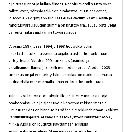
sijoitusasunnot ja kulkuvälineet. Rahoitusvarallisuutta ovat
talletukset, pörssiosakkeet ja rahastot, muut osakkeet,
joukkovelkakirjat ja yksilölliset eläkevakuutukset. Reaali- ja
rahoitusvarallisuuden summa on bruttovarallisuus, josta velat
vähentämällä saadaan nettovarallisuus.
Vuosina 1987, 1988, 1994 ja 1998 tiedot kerättiin
haastattelututkimuksena tulonjakotilaston tiedonkeruun
yhteydessä. Vuoden 2004 tutkimus (asumis- ja
varallisuustutkimus) oli erillinen tiedonkeruu. Vuoden 2009
tutkimus on jälleen tehty tulonjakotilaston otoksella, mutta
uudistetulla menetelmällä ilman erillistä tiedonkeruuta.
Tulonjakotilaston otostalouksille on liitetty mm. asuntoja,
osakeomistuksia ja ajoneuvoja koskevia rekisteritietoja.
Omistustiedot on hinnoiteltu pääosin markkinahintaan. Kaikista
varallisuuslajeista ei saada tilastokäyttöön rekisteritietoja,
minkä vuoksi on jouduttu käyttämään erilaisia
estimointimenetelmiä. Muun muassa talletustiedot