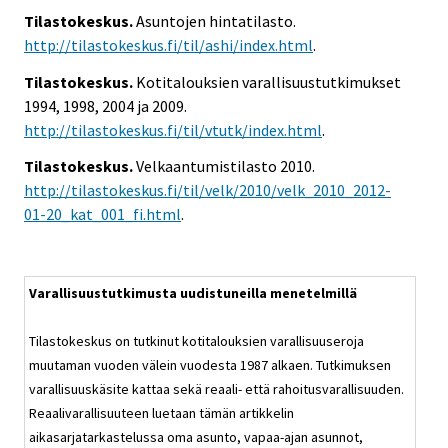
Tilastokeskus.
Asuntojen hintatilasto.
http://tilastokeskus.fi/til/ashi/index.html
.
Tilastokeskus.
Kotitalouksien varallisuustutkimukset
1994, 1998, 2004 ja 2009.
http://tilastokeskus.fi/til/vtutk/index.html
.
Tilastokeskus.
Velkaantumistilasto 2010.
http://tilastokeskus.fi/til/velk/2010/velk_2010_2012-
01-20_kat_001_fi.html
.
Varallisuustutkimusta uudistuneilla menetelmillä
Tilastokeskus on tutkinut kotitalouksien varallisuuseroja
muutaman vuoden välein vuodesta 1987 alkaen. Tutkimuksen
varallisuuskäsite kattaa sekä reaali- että rahoitusvarallisuuden.
Reaalivarallisuuteen luetaan tämän artikkelin
aikasarjatarkastelussa oma asunto, vapaa-ajan asunnot,