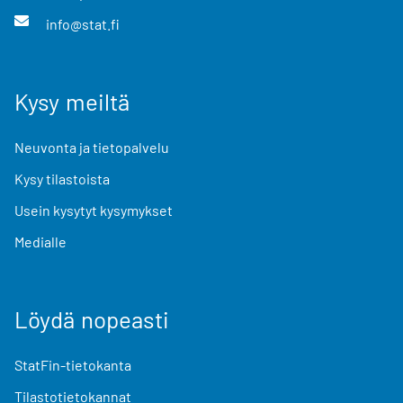
info@stat.fi
Kysy meiltä
Neuvonta ja tietopalvelu
Kysy tilastoista
Usein kysytyt kysymykset
Medialle
Löydä nopeasti
StatFin-tietokanta
Tilastotietokannat