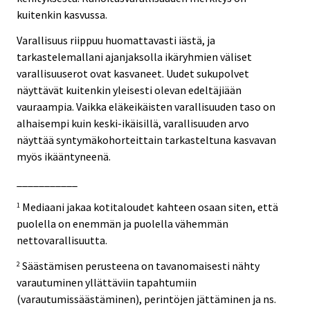
kuitenkin kasvussa.
Varallisuus riippuu huomattavasti iästä, ja
tarkastelemallani ajanjaksolla ikäryhmien väliset
varallisuuserot ovat kasvaneet. Uudet sukupolvet
näyttävät kuitenkin yleisesti olevan edeltäjiään
vauraampia. Vaikka eläkeikäisten varallisuuden taso on
alhaisempi kuin keski-ikäisillä, varallisuuden arvo
näyttää syntymäkohorteittain tarkasteltuna kasvavan
myös ikääntyneenä.
___________
Mediaani jakaa kotitaloudet kahteen osaan siten, että
1
puolella on enemmän ja puolella vähemmän
nettovarallisuutta.
Säästämisen perusteena on tavanomaisesti nähty
2
varautuminen yllättäviin tapahtumiin
(varautumissäästäminen), perintöjen jättäminen ja ns.