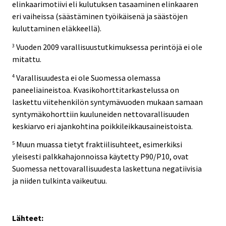
elinkaarimotiivi eli kulutuksen tasaaminen elinkaaren
eri vaiheissa (säästäminen työikäisenä ja säästöjen
kuluttaminen eläkkeellä).
Vuoden 2009 varallisuustutkimuksessa perintöjä ei ole
3
mitattu.
Varallisuudesta ei ole Suomessa olemassa
4
paneeliaineistoa. Kvasikohorttitarkastelussa on
laskettu viitehenkilön syntymävuoden mukaan samaan
syntymäkohorttiin kuuluneiden nettovarallisuuden
keskiarvo eri ajankohtina poikkileikkausaineistoista.
Muun muassa tietyt fraktiilisuhteet, esimerkiksi
5
yleisesti palkkahajonnoissa käytetty P90/P10, ovat
Suomessa nettovarallisuudesta laskettuna negatiivisia
ja niiden tulkinta vaikeutuu.
Lähteet: