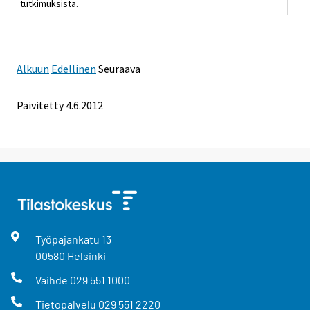
tutkimuksista.
Alkuun
Edellinen
Seuraava
Päivitetty 4.6.2012
Työpajankatu
13
00580
Helsinki
Vaihde
029 551 1000
Tietopalvelu
029 551 2220