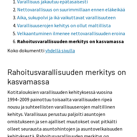
Varallisuus jakautuu epätasaisesti
t
Nettovarallisuus on suurimmillaan ennen eläkeikää
o
Aika, sukupolvi ja ikä vaikuttavat varallisuuteen
i
Varallisuuserojen kehitys on ollut maltillista
s
Velkaantuminen ilmenee nettovarallisuuden eroina
e
Rahoitusvarallisuuden merkitys on kasvamassa
e
n
Koko dokumentti
yhdellä sivulla
p
a
Rahoitusvarallisuuden merkitys on
l
v
kasvamassa
e
Kotitalouksien varallisuuden kehityksessä vuosina
l
1994–2009 painottuu toisaalta varallisuuden ripeä
u
nousu ja suhteellisten varallisuuserojen maltillinen
u
kehitys. Varallisuus perustuu paljolti asuntojen
n
omistukseen ja sen ajalliset muutokset ovat pitkälti
.
olleet seurausta asuntohintojen ja asuntovelkaisuuden
kehityksestä. Rahoitusvarallisuuden merkitys on