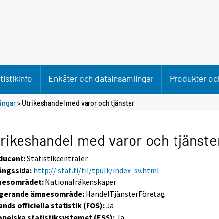
tistikinfo
Enkäter och datainsamlingar
Produkter och
ningar
> Utrikeshandel med varor och tjänster
rikeshandel med varor och tjänste
ducent:
Statistikcentralen
ångssida:
http:// stat.fi/til/tpulk/index_sv.html
esområdet:
Nationalräkenskaper
gerande ämnesområde:
HandelTjänsterFöretag
ands officiella statistik (FOS):
Ja
opeiska statistiksystemet (ESS):
Ja