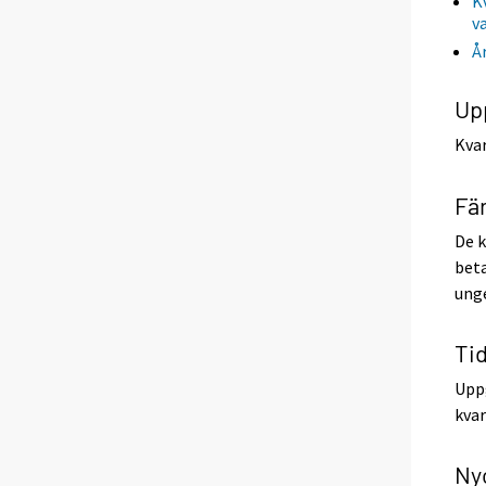
K
v
Å
Up
Kvar
Fär
De k
beta
unge
Ti
Uppg
kvar
Ny