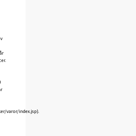
av
år
er.
0
är
er/varor/index.jsp).