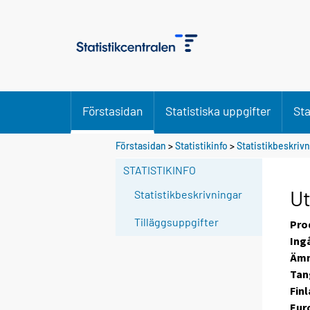
Förstasidan
Statistiska uppgifter
Sta
Förstasidan
>
Statistikinfo
>
Statistikbeskriv
STATISTIKINFO
Ut
Statistikbeskrivningar
Tilläggsuppgifter
Pro
Ing
Ämn
Tan
Finl
Eur