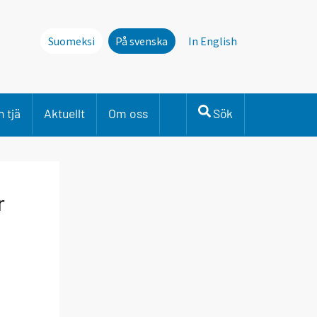
Suomeksi
På svenska
In English
 tjä
Aktuellt
Om oss
Sök
r