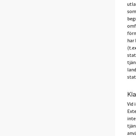
utla
som
begr
omfa
förm
har 
(t.e
stat
tjän
land
stat
Kla
Vid 
Exte
inte
tjän
anvä