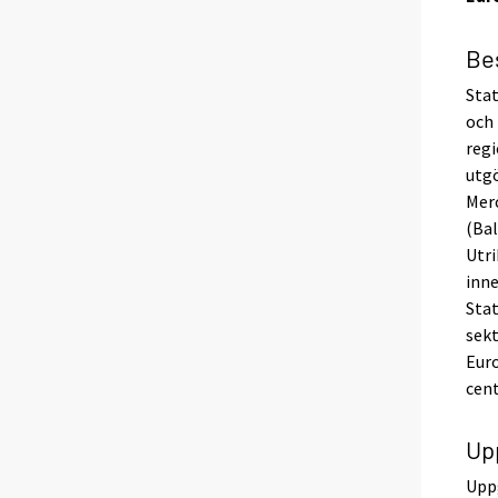
Be
Stat
och 
regi
utg
Merc
(Bal
Utri
inne
Stat
sekt
Eur
cent
Up
Uppg