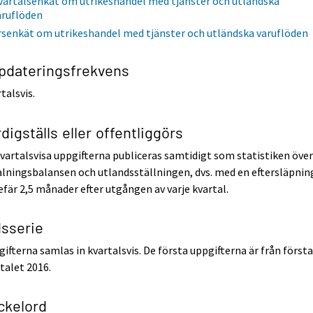
vartalsenkät om utrikeshandel med tjänster och utländska
aruflöden
rsenkät om utrikeshandel med tjänster och utländska varuflöden
pdateringsfrekvens
talsvis.
digställs eller offentliggörs
vartalsvisa uppgifterna publiceras samtidigt som statistiken öve
lningsbalansen och utlandsställningen, dvs. med en eftersläpnin
fär 2,5 månader efter utgången av varje kvartal.
dsserie
ifterna samlas in kvartalsvis. De första uppgifterna är från först
talet 2016.
ckelord