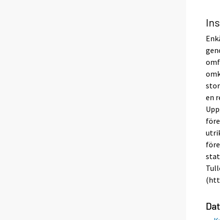
In
Enk
geno
omfa
omkr
stor
en r
Uppg
före
utri
före
stat
Tull
(htt
Dat