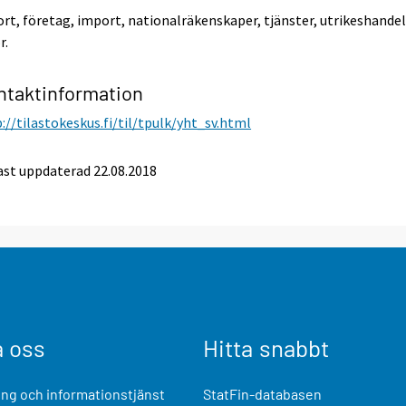
rt, företag, import, nationalräkenskaper, tjänster, utrikeshandel
r.
ntaktinformation
://tilastokeskus.fi/til/tpulk/yht_sv.html
st uppdaterad 22.08.2018
a oss
Hitta snabbt
ng och informationstjänst
StatFin-databasen