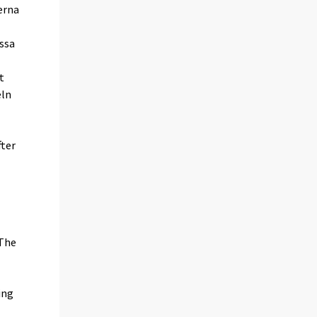
terna
ssa
t
eln
fter
(The
ing