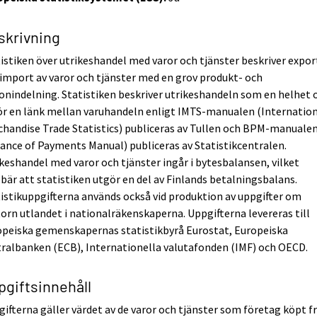
skrivning
istiken över utrikeshandel med varor och tjänster beskriver expor
import av varor och tjänster med en grov produkt- och
onindelning. Statistiken beskriver utrikeshandeln som en helhet 
ör en länk mellan varuhandeln enligt IMTS-manualen (Internatio
handise Trade Statistics) publiceras av Tullen och BPM-manuale
ance of Payments Manual) publiceras av Statistikcentralen.
keshandel med varor och tjänster ingår i bytesbalansen, vilket
bär att statistiken utgör en del av Finlands betalningsbalans.
istikuppgifterna används också vid produktion av uppgifter om
orn utlandet i nationalräkenskaperna. Uppgifterna levereras till
opeiska gemenskapernas statistikbyrå Eurostat, Europeiska
ralbanken (ECB), Internationella valutafonden (IMF) och OECD.
pgiftsinnehåll
ifterna gäller värdet av de varor och tjänster som företag köpt f