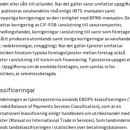
ndet eller sålt till utlandet. När det gäller varor omfattar uppgif
 publiceras varuhandelns nivå enligt IMTS-manualen samt
eppsliga korrigeringar av den i enlighet med BPM6-manualen. De
ttar korrigering av CIF-FOB i anslutning till varutransporter,
edlingshandel, korrigeringar i anslutning till varor som företage
låtit producera utomlands samt övriga korrigeringar av varuhand
x. nedskrivningar, smuggling). När det gäller tjänster omfattar
istiken förutom typiska företagstjänster mellan företag också
ster i anslutning till turism och finansiering. Tjänsterna uppges e
. Uppgifterna om de enskilda företagen, som samlas in för
istiken, är sekretessbelagda.
ssificeringar
indelningen av tjänsteposterna används EBOPS-klassificeringen 
nded Balance of Payments Services Classification), som är en
rnationell klassificering enligt handboken om utrikeshandel med
ster (Manual on International Trade in Services). Som landsindeln
nds landsklassificeringen i statistiken över betalningsbalansen.