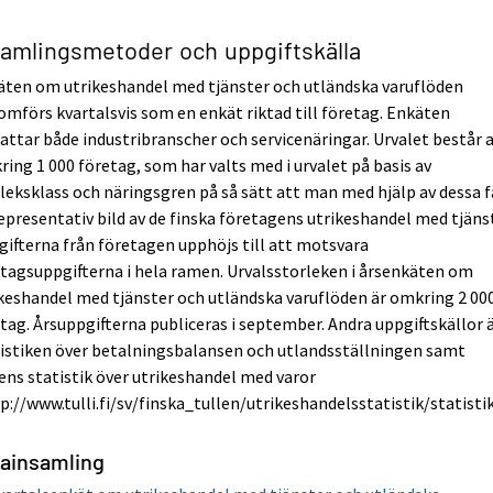
samlingsmetoder och uppgiftskälla
äten om utrikeshandel med tjänster och utländska varuflöden
mförs kvartalsvis som en enkät riktad till företag. Enkäten
ttar både industribranscher och servicenäringar. Urvalet består 
ing 1 000 företag, som har valts med i urvalet på basis av
leksklass och näringsgren på så sätt att man med hjälp av dessa f
epresentativ bild av de finska företagens utrikeshandel med tjänst
ifterna från företagen upphöjs till att motsvara
tagsuppgifterna i hela ramen. Urvalsstorleken i årsenkäten om
keshandel med tjänster och utländska varuflöden är omkring 2 00
tag. Årsuppgifterna publiceras i september. Andra uppgiftskällor 
istiken över betalningsbalansen och utlandsställningen samt
ens statistik över utrikeshandel med varor
p://www.tulli.fi/sv/finska_tullen/utrikeshandelsstatistik/statistik
ainsamling