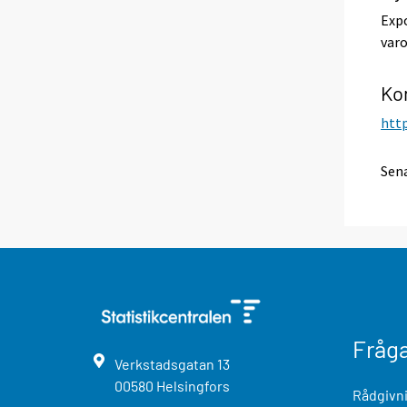
Expo
varo
Ko
http
Sena
Fråg
Verkstadsgatan
13
00580
Helsingfors
Rådgivni