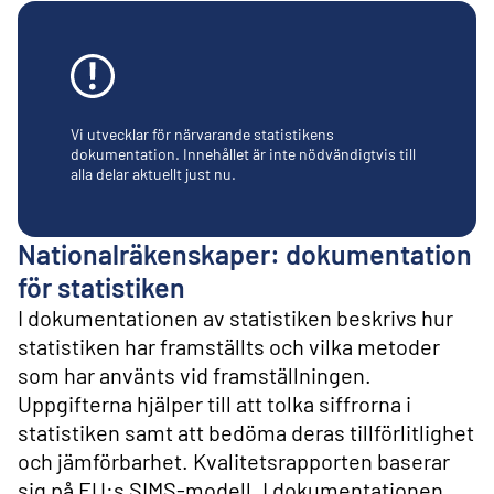
l
i
n
n
e
h
å
Vi utvecklar för närvarande statistikens
l
dokumentation. Innehållet är inte nödvändigtvis till
alla delar aktuellt just nu.
l
Nationalräkenskaper: dokumentation
för statistiken
I dokumentationen av statistiken beskrivs hur
statistiken har framställts och vilka metoder
som har använts vid framställningen.
Uppgifterna hjälper till att tolka siffrorna i
statistiken samt att bedöma deras tillförlitlighet
och jämförbarhet. Kvalitetsrapporten baserar
sig på EU:s SIMS-modell. I dokumentationen