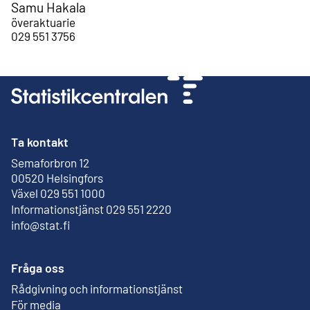
Samu Hakala
överaktuarie
029 551 3756
Ta kontakt
Semaforbron 12
Extern länk
00520 Helsingfors
Växel 029 551 1000
Informationstjänst 029 551 2220
info@stat.fi
Fråga oss
Rådgivning och informationstjänst
För media