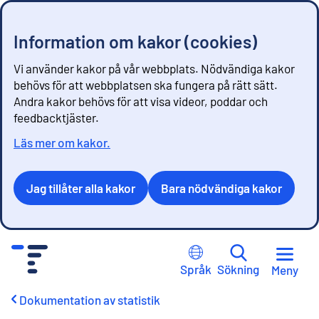
Information om kakor (cookies)
Vi använder kakor på vår webbplats. Nödvändiga kakor
behövs för att webbplatsen ska fungera på rätt sätt.
Andra kakor behövs för att visa videor, poddar och
feedbacktjäster.
Läs mer om kakor.
Jag tillåter alla kakor
Bara nödvändiga kakor
G
å
Språk
Sökning
Meny
t
i
Dokumentation av statistik
l