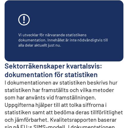
l
i
n
n
e
h
å
Vi utvecklar för närvarande statistikens
l
dokumentation. Innehållet är inte nödvändigtvis till
alla delar aktuellt just nu.
l
Sektorräkenskaper kvartalsvis:
dokumentation för statistiken
I dokumentationen av statistiken beskrivs hur
statistiken har framställts och vilka metoder
som har använts vid framställningen.
Uppgifterna hjälper till att tolka siffrorna i
statistiken samt att bedöma deras tillförlitlighet
och jämförbarhet. Kvalitetsrapporten baserar
sig på EU:s SIMS-modell. I dokumentationen