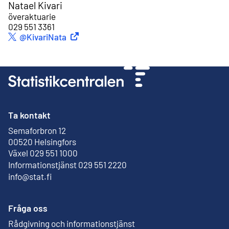
Natael Kivari
överaktuarie
029 551 3361
Extern länk
@KivariNata
Twitter
Ta kontakt
Semaforbron 12
Extern länk
00520 Helsingfors
Växel 029 551 1000
Informationstjänst 029 551 2220
info@stat.fi
Fråga oss
Rådgivning och informationstjänst