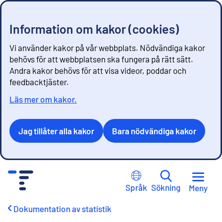
Information om kakor (cookies)
Vi använder kakor på vår webbplats. Nödvändiga kakor
behövs för att webbplatsen ska fungera på rätt sätt.
Andra kakor behövs för att visa videor, poddar och
feedbacktjäster.
Läs mer om kakor.
Jag tillåter alla kakor
Bara nödvändiga kakor
G
å
Språk
Sökning
Meny
t
i
Dokumentation av statistik
l