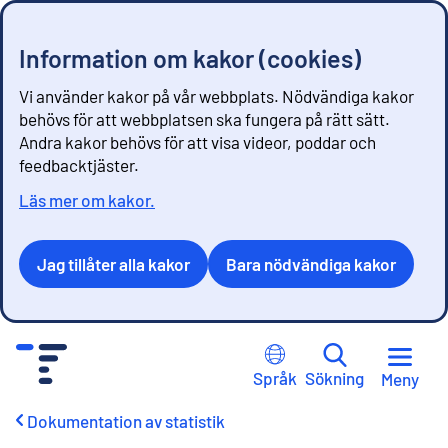
Information om kakor (cookies)
Vi använder kakor på vår webbplats. Nödvändiga kakor
behövs för att webbplatsen ska fungera på rätt sätt.
Andra kakor behövs för att visa videor, poddar och
feedbacktjäster.
Läs mer om kakor.
Jag tillåter alla kakor
Bara nödvändiga kakor
G
å
Språk
Sökning
Meny
t
i
Dokumentation av statistik
l