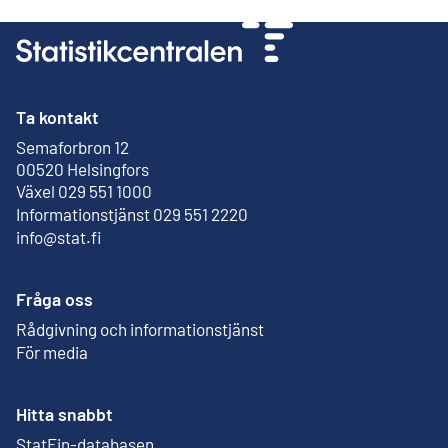
Ta kontakt
Semaforbron 12
Extern länk
00520 Helsingfors
Växel 029 551 1000
Informationstjänst 029 551 2220
info@stat.fi
Fråga oss
Rådgivning och informationstjänst
För media
Hitta snabbt
StatFin-databasen