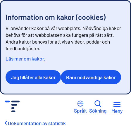
Information om kakor (cookies)
Vi använder kakor på vår webbplats. Nödvändiga kakor
behövs för att webbplatsen ska fungera på rätt sätt.
Andra kakor behövs för att visa videor, poddar och
feedbacktjäster.
Läs mer om kakor.
Jag tillåter alla kakor
Bara nödvändiga kakor
G
å
Språk
Sökning
Meny
t
i
Dokumentation av statistik
l