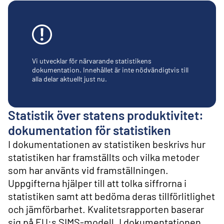
l
i
n
n
e
h
å
Vi utvecklar för närvarande statistikens
l
dokumentation. Innehållet är inte nödvändigtvis till
alla delar aktuellt just nu.
l
Statistik över statens produktivitet:
dokumentation för statistiken
I dokumentationen av statistiken beskrivs hur
statistiken har framställts och vilka metoder
som har använts vid framställningen.
Uppgifterna hjälper till att tolka siffrorna i
statistiken samt att bedöma deras tillförlitlighet
och jämförbarhet. Kvalitetsrapporten baserar
sig på EU:s SIMS-modell. I dokumentationen