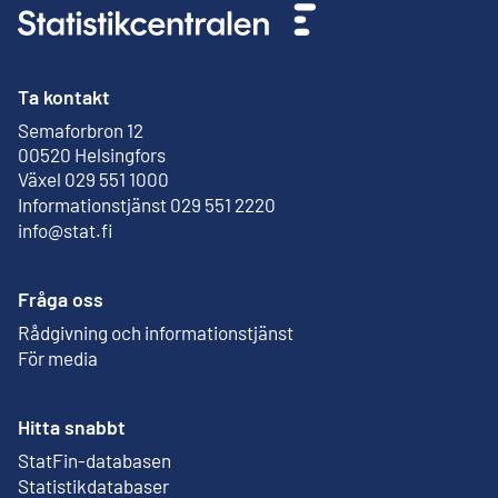
Ta kontakt
Semaforbron 12
Extern länk
00520 Helsingfors
Växel 029 551 1000
Informationstjänst 029 551 2220
info@stat.fi
Fråga oss
Rådgivning och informationstjänst
För media
Hitta snabbt
StatFin-databasen
Extern länk
Statistikdatabaser