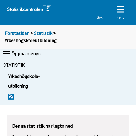
Meny
Sök
Förstasidan
>
Statistik
>
Yrkeshögskoleutbildning
Öppna menyn
STATISTIK
Yrkeshögskole-
utbildning
Denna statistik har lagts ned.