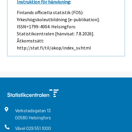
Instruktion för hänvisning
:
Finlands officiella statistik (FOS):
Yrkeshögskoleutbildning [e-publikation].
ISSN=1799-4004. Helsingfors:
Statistikcentralen [hänvisat: 7.8.2026].
Åtkomstsätt:
http://stat.fi/til/akop/index_sv.html
Verkstadsgatan
13
00580
Helsingfors
Växel
029 551 1000