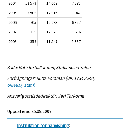
2004
12 573
14 067
7 875
2005
12 509
12 916
7 042
2006
11 705
12 293
6 357
2007
11 319
12 076
5 656
2008
11 359
11 547
5 387
Källa: Rättsförhållanden, Statistikcentralen
Förfrågningar: Riitta Forsman (09) 1734 3240,
oikeus@stat.fi
Ansvarig statistikdirektör: Jari Tarkoma
Uppdaterad 25.09.2009
Instruktion för hänvisning
: