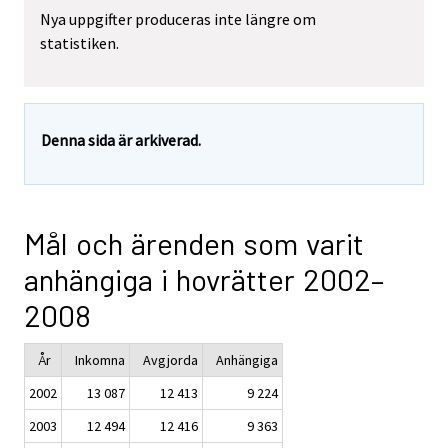
Nya uppgifter produceras inte längre om
statistiken.
Denna sida är arkiverad.
Mål och ärenden som varit
anhängiga i hovrätter 2002–
2008
År
Inkomna
Avgjorda
Anhängiga
2002
13 087
12 413
9 224
2003
12 494
12 416
9 363