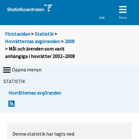
Meny
Sök
Förstasidan
>
Statistik
>
Hovrätternas avgöranden
>
2008
> Mål och ärenden som varit
anhängiga i hovrätter 2002–2008
Öppna menyn
STATISTIK
Hovrätternas avgöranden
Denna statistik har lagts ned.