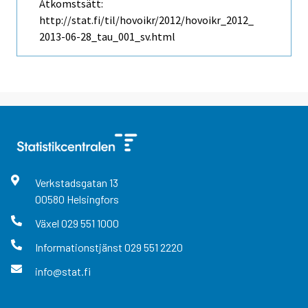
Åtkomstsätt:
http://stat.fi/til/hovoikr/2012/hovoikr_2012_
2013-06-28_tau_001_sv.html
Verkstadsgatan
13
00580
Helsingfors
Växel
029 551 1000
Informationstjänst
029 551 2220
info@stat.fi