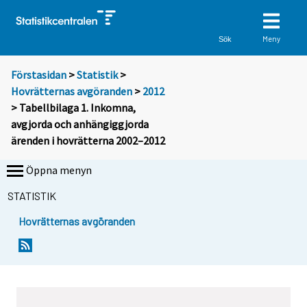
Meny
Sök
Förstasidan
>
Statistik
>
Hovrätternas avgöranden
>
2012
> Tabellbilaga 1. Inkomna,
avgjorda och anhängiggjorda
ärenden i hovrätterna 2002–2012
Öppna menyn
STATISTIK
Hovrätternas avgöranden