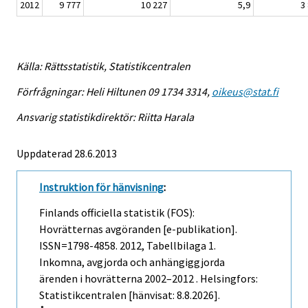
2012
9 777
10 227
5,9
3
Källa: Rättsstatistik, Statistikcentralen
Förfrågningar: Heli Hiltunen 09 1734 3314,
oikeus@stat.fi
Ansvarig statistikdirektör: Riitta Harala
Uppdaterad 28.6.2013
Instruktion för hänvisning
:
Finlands officiella statistik (FOS):
Hovrätternas avgöranden [e-publikation].
ISSN=1798-4858. 2012, Tabellbilaga 1.
Inkomna, avgjorda och anhängiggjorda
ärenden i hovrätterna 2002–2012 . Helsingfors:
Statistikcentralen [hänvisat: 8.8.2026].