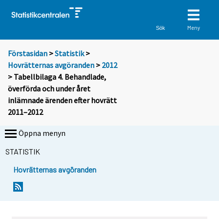
Meny
Sök
Förstasidan
>
Statistik
>
Hovrätternas avgöranden
>
2012
> Tabellbilaga 4. Behandlade,
överförda och under året
inlämnade ärenden efter hovrätt
2011–2012
Öppna menyn
STATISTIK
Hovrätternas avgöranden