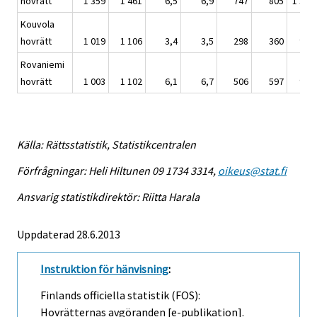
hovrätt
1 359
1 461
6,5
6,9
747
805
1 366
Kouvola
hovrätt
1 019
1 106
3,4
3,5
298
360
975
Rovaniemi
hovrätt
1 003
1 102
6,1
6,7
506
597
939
Källa: Rättsstatistik, Statistikcentralen
Förfrågningar: Heli Hiltunen 09 1734 3314,
oikeus@stat.fi
Ansvarig statistikdirektör: Riitta Harala
Uppdaterad 28.6.2013
Instruktion för hänvisning
:
Finlands officiella statistik (FOS):
Hovrätternas avgöranden [e-publikation].