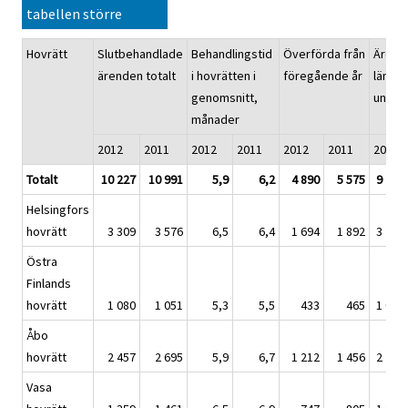
tabellen större
Hovrätt
Slutbehandlade
Behandlingstid
Överförda från
Ärend
ärenden totalt
i hovrätten i
föregående år
lämnat
genomsnitt,
under 
månader
2012
2011
2012
2011
2012
2011
2012
Totalt
10 227
10 991
5,9
6,2
4 890
5 575
9 777
Helsingfors
hovrätt
3 309
3 576
6,5
6,4
1 694
1 892
3 211
Östra
Finlands
hovrätt
1 080
1 051
5,3
5,5
433
465
1 032
Åbo
hovrätt
2 457
2 695
5,9
6,7
1 212
1 456
2 254
Vasa