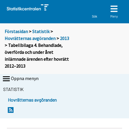
Meny
Sök
Förstasidan
>
Statistik
>
Hovrätternas avgöranden
>
2013
> Tabellbilaga 4. Behandlade,
överförda och under året
inlämnade ärenden efter hovrätt
2012–2013
Öppna menyn
STATISTIK
Hovrätternas avgöranden