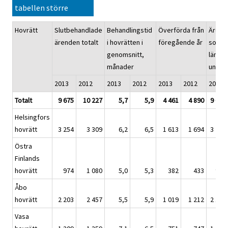
tabellen större
Hovrätt
Slutbehandlade
Behandlingstid
Överförda från
Ärend
ärenden totalt
i hovrätten i
föregående år
som
genomsnitt,
lämnat
månader
under 
2013
2012
2013
2012
2013
2012
2013
Totalt
9 675
10 227
5,7
5,9
4 461
4 890
9 688
Helsingfors
hovrätt
3 254
3 309
6,2
6,5
1 613
1 694
3 276
Östra
Finlands
hovrätt
974
1 080
5,0
5,3
382
433
974
Åbo
hovrätt
2 203
2 457
5,5
5,9
1 019
1 212
2 180
Vasa