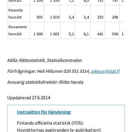
hovrätt
1 309
1 359
7,1
6,5
751
747
1 250
Kouvola
hovrätt
935
1 019
3,4
3,4
255
298
978
Rovaniemi
hovrätt
1 000
1 003
5,2
6,1
441
506
1 030
Källa: Rättsstatistik, Statistikcentralen
Förfrågningar: Heli Hiltunen 029 551 3314,
oikeus@stat.fi
Ansvarig statistikdirektör: Riitta Harala
Uppdaterad 27.6.2014
Instruktion för hänvisning
:
Finlands officiella statistik (FOS):
Hovrätternas avgöranden [e-publikation].