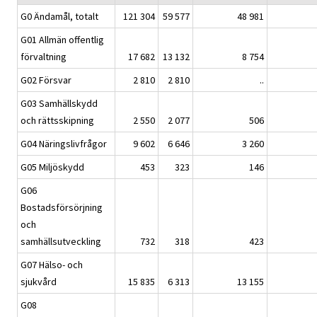
G0 Ändamål, totalt
121 304
59 577
48 981
G01 Allmän offentlig
förvaltning
17 682
13 132
8 754
G02 Försvar
2 810
2 810
..
G03 Samhällskydd
och rättsskipning
2 550
2 077
506
G04 Näringslivfrågor
9 602
6 646
3 260
G05 Miljöskydd
453
323
146
G06
Bostadsförsörjning
och
samhällsutveckling
732
318
423
G07 Hälso- och
sjukvård
15 835
6 313
13 155
G08