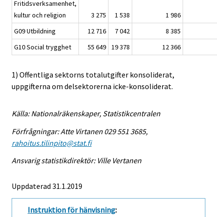
Fritidsverksamenhet,
kultur och religion
3 275
1 538
1 986
G09 Utbildning
12 716
7 042
8 385
G10 Social trygghet
55 649
19 378
12 366
1) Offentliga sektorns totalutgifter konsoliderat,
uppgifterna om delsektorerna icke-konsoliderat.
Källa: Nationalräkenskaper, Statistikcentralen
Förfrågningar: Atte Virtanen 029 551 3685,
rahoitus.tilinpito@stat.fi
Ansvarig statistikdirektör: Ville Vertanen
Uppdaterad 31.1.2019
Instruktion för hänvisning
: