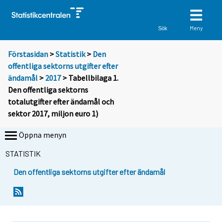
Meny
Sök
Förstasidan
>
Statistik
>
Den
offentliga sektorns utgifter efter
ändamål
>
2017
> Tabellbilaga 1.
Den offentliga sektorns
totalutgifter efter ändamål och
sektor 2017, miljon euro 1)
Öppna menyn
STATISTIK
Den offentliga sektorns utgifter efter ändamål