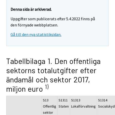
Denna sida är arkiverad.
Uppgifter som publicerats efter 5.4.2022 finns på
den förnyade webbplatsen.
Gå till den nya statistiksidan.
Tabellbilaga 1. Den offentliga
sektorns totalutgifter efter
ändamål och sektor 2017,
1)
miljon euro
S13
S1311
S1313
S1314
Offentlig
Staten
Lokalförvaltning
Socialsky
sektor