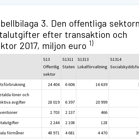
bellbilaga 3. Den offentliga sektor
talutgifter efter transaktion och
1)
ktor 2017, miljon euro
S13
S1311
S1313
S1314
Offentlig
Staten
Lokalförvaltning
Socialskyddsf
sektor
atsförbrukning
24 404
6 606
16 639
etalda löner och
ektiva avgifter
28 019
6 397
20 999
ventioner
2 703
2 237
466
talutgifter
2 244
2 108
128
iala förmåner
48 971
4 681
4 470
3