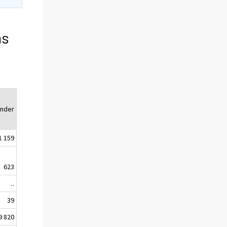
ns
onder
1 159
623
..
39
9 820