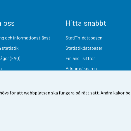
a oss
Hitta snabbt
ng och informationstjänst
StatFin-databasen
 statistik
Statistikdatabaser
rågor (FAQ)
Finland i siffror
a
Prisomräknaren
Kommande publiceringar
Undersökningsmaterial
övs för att webbplatsen ska fungera på rätt sätt. Andra kakor behö
Användarvillkor
Dataskydd
Tillgänglighet
Information om