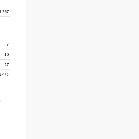
3 267
7
10
27
4 952
m