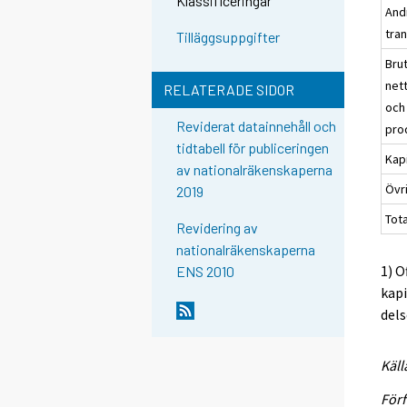
Klassificeringar
And
tra
Tilläggsuppgifter
Bru
net
RELATERADE SIDOR
och
Reviderat datainnehåll och
pro
tidtabell för publiceringen
Kap
av nationalräkenskaperna
Övri
2019
Tota
Revidering av
nationalräkenskaperna
1) O
ENS 2010
kapi
dels
Käll
Förf