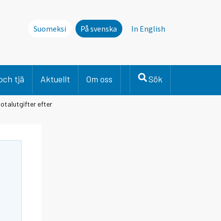
Suomeksi
På svenska
In English
och tjä
Aktuellt
Om oss
Sök
totalutgifter efter