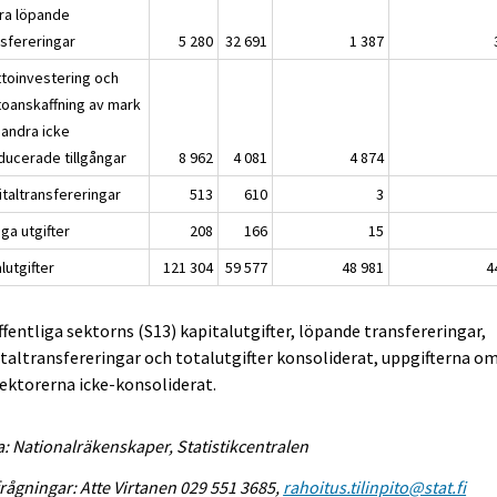
ra löpande
nsfereringar
5 280
32 691
1 387
ttoinvestering och
toanskaffning av mark
 andra icke
ducerade tillgångar
8 962
4 081
4 874
italtransfereringar
513
610
3
ga utgifter
208
166
15
lutgifter
121 304
59 577
48 981
4
ffentliga sektorns (S13) kapitalutgifter, löpande transfereringar,
taltransfereringar och totalutgifter konsoliderat, uppgifterna o
ektorerna icke-konsoliderat.
a: Nationalräkenskaper, Statistikcentralen
rågningar: Atte Virtanen 029 551 3685,
rahoitus.tilinpito@stat.fi