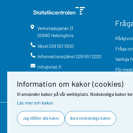
Fråg
Verkstadsgatan
13
00580
Helsingfors
Rådgivni
Växel
029 551 1000
Fråga om
Informationstjänst
029 551 2220
Vanliga f
info@stat.fi
För medi
Information om kakor (cookies)
Vi använder kakor på vår webbplats. Nödvändiga kakor beh
Läs mer om kakor.
Kontaktinformation
Respons
Jag tillåter alla kakor
Bara nödvändiga kakor