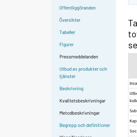
Offentliggöranden
Översikter
Ta
to
Tabeller
se
Figurer
Pressmeddelanden
Utbud av produkter och
tjänster
Ins
Beskrivning
Utb
Kvalitetsbeskrivningar
koll
Sub
Metodbeskrivningar
Kapi
Begrepp och definitioner
Soc