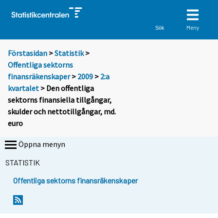
Meny
Sök
Förstasidan
>
Statistik
>
Offentliga sektorns
finansräkenskaper
>
2009
>
2:a
kvartalet
> Den offentliga
sektorns finansiella tillgångar,
skulder och nettotillgångar, md.
euro
Öppna menyn
STATISTIK
Offentliga sektorns finansräkenskaper