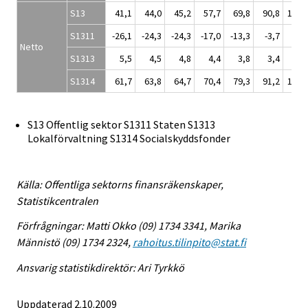
S13
41,1
44,0
45,2
57,7
69,8
90,8
112,
S1311
-26,1
-24,3
-24,3
-17,0
-13,3
-3,7
7,
Netto
S1313
5,5
4,5
4,8
4,4
3,8
3,4
3,
S1314
61,7
63,8
64,7
70,4
79,3
91,2
101,
S13 Offentlig sektor S1311 Staten S1313
Lokalförvaltning S1314 Socialskyddsfonder
Källa: Offentliga sektorns finansräkenskaper,
Statistikcentralen
Förfrågningar: Matti Okko (09) 1734 3341, Marika
Männistö (09) 1734 2324,
rahoitus.tilinpito@stat.fi
Ansvarig statistikdirektör: Ari Tyrkkö
Uppdaterad 2.10.2009