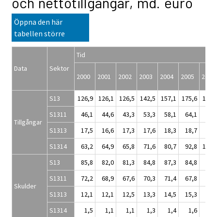
och nettotillgångar, md. euro
Öppna den här
tabellen större
Tid
Data
Sektor
2000
2001
2002
2003
2004
2005
200
S13
126,9
126,1
126,5
142,5
157,1
175,6
195,
S1311
46,1
44,6
43,3
53,3
58,1
64,1
72,
Tillgångar
S1313
17,5
16,6
17,3
17,6
18,3
18,7
20,
S1314
63,2
64,9
65,8
71,6
80,7
92,8
102,
S13
85,8
82,0
81,3
84,8
87,3
84,8
82,
S1311
72,2
68,9
67,6
70,3
71,4
67,8
65,
Skulder
S1313
12,1
12,1
12,5
13,3
14,5
15,3
16,
S1314
1,5
1,1
1,1
1,3
1,4
1,6
1,