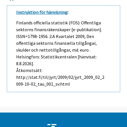
Instruktion för hänvisning
:
Finlands officiella statistik (FOS): Offentliga
sektorns finansräkenskaper [e-publikation].
ISSN=1798-1956.
2:a Kvartalet
2009, Den
offentliga sektorns finansiella tillgångar,
skulder och nettotillgångar, md. euro .
Helsingfors: Statistikcentralen [hänvisat:
8.8.2026].
Åtkomstsätt:
http://stat.fi/til/jyrt/2009/02/jyrt_2009_02_2
009-10-02_tau_001_sv.html