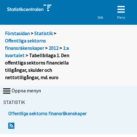
Meny
Sök
Förstasidan
>
Statistik
>
Offentliga sektorns
finansräkenskaper
>
2012
>
1:a
kvartalet
> Tabellbilaga 1. Den
offentliga sektorns financiella
tillgångar, skulder och
nettotillgångar, md. euro
Öppna menyn
STATISTIK
Offentliga sektorns finansräkenskaper