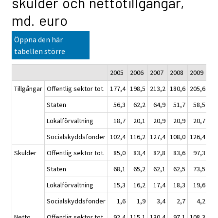
skulder och nettotillgångar,
md. euro
Öppna den här
tabellen större
2005
2006
2007
2008
2009
20
Tillgångar
Offentlig sektor tot.
177,4
198,5
213,2
180,6
205,6
22
Staten
56,3
62,2
64,9
51,7
58,5
6
Lokalförvaltning
18,7
20,1
20,9
20,9
20,7
2
Socialskyddsfonder
102,4
116,2
127,4
108,0
126,4
14
Skulder
Offentlig sektor tot.
85,0
83,4
82,8
83,6
97,3
11
Staten
68,1
65,2
62,1
62,5
73,5
8
Lokalförvaltning
15,3
16,2
17,4
18,3
19,6
2
Socialskyddsfonder
1,6
1,9
3,4
2,7
4,2
Netto
Offentlig sektor tot.
92,4
115,1
130,4
97,1
108,3
11