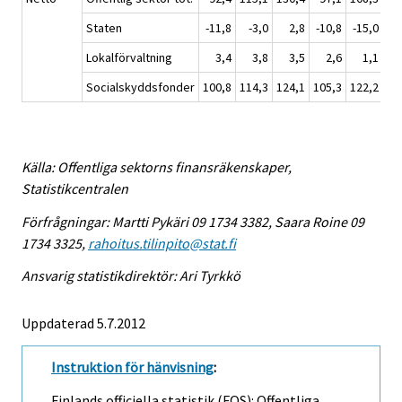
Staten
-11,8
-3,0
2,8
-10,8
-15,0
-2
Lokalförvaltning
3,4
3,8
3,5
2,6
1,1
Socialskyddsfonder
100,8
114,3
124,1
105,3
122,2
13
Källa: Offentliga sektorns finansräkenskaper,
Statistikcentralen
Förfrågningar: Martti Pykäri 09 1734 3382, Saara Roine 09
1734 3325,
rahoitus.tilinpito@stat.fi
Ansvarig statistikdirektör: Ari Tyrkkö
Uppdaterad 5.7.2012
Instruktion för hänvisning
:
Finlands officiella statistik (FOS): Offentliga