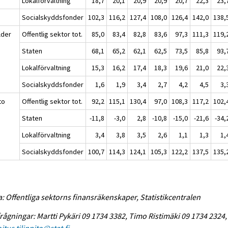
Lokalförvaltning
18,7
20,1
20,9
20,9
20,7
22,3
23,
Socialskyddsfonder
102,3
116,2
127,4
108,0
126,4
142,0
138,
lder
Offentlig sektor tot.
85,0
83,4
82,8
83,6
97,3
111,3
119,
Staten
68,1
65,2
62,1
62,5
73,5
85,8
93,
Lokalförvaltning
15,3
16,2
17,4
18,3
19,6
21,0
22,
Socialskyddsfonder
1,6
1,9
3,4
2,7
4,2
4,5
3,
to
Offentlig sektor tot.
92,2
115,1
130,4
97,0
108,3
117,2
102,
Staten
-11,8
-3,0
2,8
-10,8
-15,0
-21,6
-34,
Lokalförvaltning
3,4
3,8
3,5
2,6
1,1
1,3
1,
Socialskyddsfonder
100,7
114,3
124,1
105,3
122,2
137,5
135,
a: Offentliga sektorns finansräkenskaper, Statistikcentralen
rågningar: Martti Pykäri 09 1734 3382, Timo Ristimäki 09 1734 2324,
itus.tilinpito@stat.fi