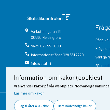
Fråg
Verkstadsgatan
13
00580
Helsingfors
Rådgivni
Växel
029 551 1000
Fråga om
Informationstjänst
029 551 2220
Vanliga f
info@stat.fi
För medi
Information om kakor (cookies)
Vi använder kakor på vår webbplats. Nödvändiga kakor beh
Läs mer om kakor.
Kontaktinformation
Respons
Jag tillåter alla kakor
Bara nödvändiga kakor