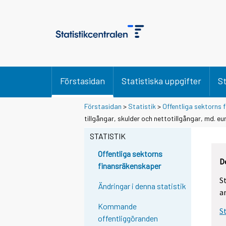
Förstasidan
Statistiska uppgifter
St
Förstasidan
>
Statistik
>
Offentliga sektorns
tillgångar, skulder och nettotillgångar, md. eu
STATISTIK
Offentliga sektorns
D
finansräkenskaper
S
Ändringar i denna statistik
a
Kommande
S
offentliggöranden