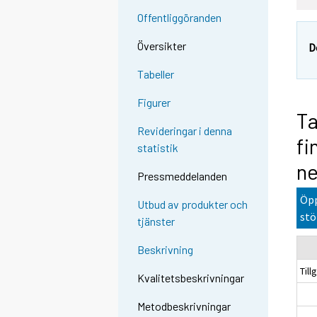
Offentliggöranden
Översikter
D
Tabeller
Figurer
Ta
Revideringar i denna
fi
statistik
ne
Pressmeddelanden
Öpp
Utbud av produkter och
stö
tjänster
Beskrivning
Till
Kvalitetsbeskrivningar
Metodbeskrivningar