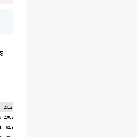
ns
2012
2013/Q1
2013/Q2
6
238,2
243,9
247,9
4
62,3
62,3
66,6