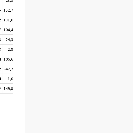
7
23,3
24,0
25,0
5
152,7
157,6
156,3
2
131,6
134,0
136,8
7
104,4
105,9
108,7
3
24,3
24,4
24,9
3
2,9
3,6
3,2
4
106,6
109,9
111,1
2
-42,2
-43,6
-42,1
4
-1,0
-0,4
0,0
2
149,8
154,0
153,1