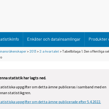
atistikinfo
Enkäter och datainsamlingar
Produkter 
 finansräkenskaper
>
2013
>
2:a kvartalet
> Tabellbilaga 1. Den offentliga se
ro
enna statistik har lagts ned.
tatistiska uppgifter om detta ämne publiceras i samband med en
nnan statistikgren.
tatistiska uppgifter om detta ämne publicerade efter 5.4.2022.