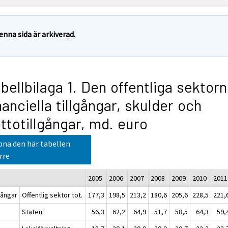
enna sida är arkiverad.
bellbilaga 1. Den offentliga sektor
nanciella tillgångar, skulder och
ttotillgångar, md. euro
na den här tabellen
rre
2005
2006
2007
2008
2009
2010
2011
gångar
Offentlig sektor tot.
177,3
198,5
213,2
180,6
205,6
228,5
221,
Staten
56,3
62,2
64,9
51,7
58,5
64,3
59,