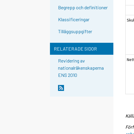
Begrepp och definitioner
Klassificeringar
Sku
Tilläggsuppgifter
RELATERADE SIDOR
Net
Revidering av
nationalräkenskaperna
ENS 2010
Käll
Förf
raho