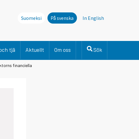
Suomeksi
På svenska
In English
och tjä
Aktuellt
Om oss
Sök
ktorns financiella