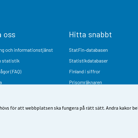
a oss
Hitta snabbt
ng och informationstjänst
StatFin-databasen
 statistik
Statistikdatabaser
rågor (FAQ)
Finland i siffror
a
Prisomräknaren
Kommande publiceringar
Undersökningsmaterial
övs för att webbplatsen ska fungera på rätt sätt. Andra kakor behö
Användarvillkor
Dataskydd
Tillgänglighet
Information om