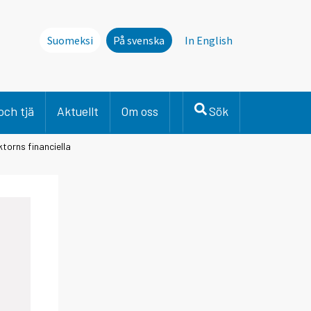
Suomeksi
På svenska
In English
och tjä
Aktuellt
Om oss
Sök
ktorns financiella