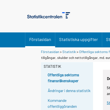
Förstasidan
Statistiska uppgifter
St
Förstasidan
>
Statistik
>
Offentliga sektorns
tillgångar, skulder och nettotillgångar, md. eu
STATISTIK
Offentliga sektorns
D
finansräkenskaper
S
Ändringar i denna statistik
a
Kommande
S
offentliggöranden