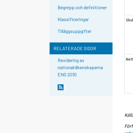
Begrepp och definitioner
Klassificeringar
Sku
Tilläggsuppgifter
RELATERADE SIDOR
Net
Revidering av
nationalräkenskaperna
ENS 2010
Käll
Förf
raho