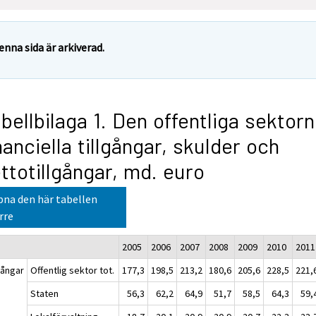
enna sida är arkiverad.
bellbilaga 1. Den offentliga sektor
nanciella tillgångar, skulder och
ttotillgångar, md. euro
na den här tabellen
rre
2005
2006
2007
2008
2009
2010
2011
gångar
Offentlig sektor tot.
177,3
198,5
213,2
180,6
205,6
228,5
221,
Staten
56,3
62,2
64,9
51,7
58,5
64,3
59,