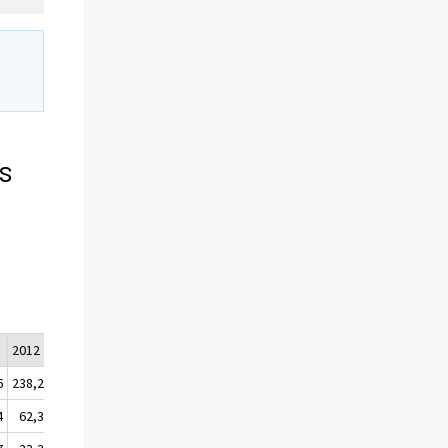
ns
2012
2013/Q1
2013/Q2
2013/Q3
2013/Q4
6
238,2
243,6
247,5
246,6
252,2
4
62,3
62,4
66,7
61,4
63,9