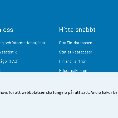
a oss
Hitta snabbt
ng och informationstjänst
StatFin-databasen
 statistik
Statistikdatabaser
rågor (FAQ)
Finland i siffror
a
Prisomräknaren
Kommande publiceringar
Undersökningsmaterial
övs för att webbplatsen ska fungera på rätt sätt. Andra kakor behö
Användarvillkor
Dataskydd
Tillgänglighet
Information om