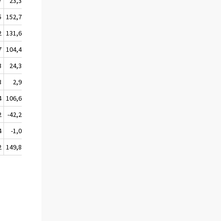
7
23,3
23,6
24,5
24,2
24,1
5
152,7
157,6
156,3
161,1
164,2
2
131,6
134,1
137,3
131,8
137,1
7
104,4
105,9
108,7
102,7
106,5
3
24,3
24,4
24,9
24,5
26,3
3
2,9
3,7
3,7
4,6
4,3
4
106,6
109,5
110,2
114,8
115,2
2
-42,2
-43,5
-42,0
-41,4
-42,6
4
-1,0
-0,8
-0,4
-0,3
-2,2
2
149,8
153,9
152,5
156,5
159,9