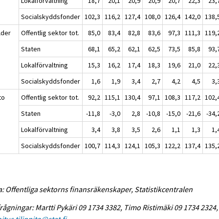
Lokalförvaltning
18,7
20,1
20,9
20,9
20,7
22,3
23,
Socialskyddsfonder
102,3
116,2
127,4
108,0
126,4
142,0
138,
lder
Offentlig sektor tot.
85,0
83,4
82,8
83,6
97,3
111,3
119,
Staten
68,1
65,2
62,1
62,5
73,5
85,8
93,
Lokalförvaltning
15,3
16,2
17,4
18,3
19,6
21,0
22,
Socialskyddsfonder
1,6
1,9
3,4
2,7
4,2
4,5
3,
to
Offentlig sektor tot.
92,2
115,1
130,4
97,1
108,3
117,2
102,
Staten
-11,8
-3,0
2,8
-10,8
-15,0
-21,6
-34,
Lokalförvaltning
3,4
3,8
3,5
2,6
1,1
1,3
1,
Socialskyddsfonder
100,7
114,3
124,1
105,3
122,2
137,4
135,
a: Offentliga sektorns finansräkenskaper, Statistikcentralen
rågningar: Martti Pykäri 09 1734 3382, Timo Ristimäki 09 1734 2324,
itus.tilinpito@stat.fi