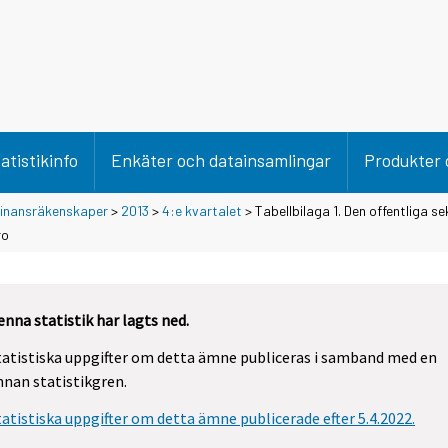
atistikinfo
Enkäter och datainsamlingar
Produkter 
 finansräkenskaper
>
2013
>
4:e kvartalet
> Tabellbilaga 1. Den offentliga se
ro
enna statistik har lagts ned.
tatistiska uppgifter om detta ämne publiceras i samband med en
nnan statistikgren.
tatistiska uppgifter om detta ämne publicerade efter 5.4.2022.