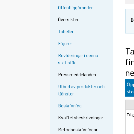
Offentliggöranden
Översikter
D
Tabeller
Figurer
Ta
Revideringar i denna
fi
statistik
ne
Pressmeddelanden
Öpp
Utbud av produkter och
stö
tjänster
Beskrivning
Till
Kvalitetsbeskrivningar
Metodbeskrivningar