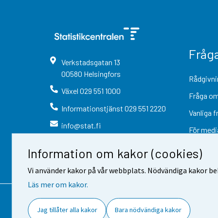
Fråg
Verkstadsgatan
13
00580
Helsingfors
Rådgivni
Växel
029 551 1000
Fråga om
Informationstjänst
029 551 2220
Vanliga f
info@stat.fi
För medi
Information om kakor (cookies)
Vi använder kakor på vår webbplats. Nödvändiga kakor beh
Läs mer om kakor.
Kontaktinformation
Respons
Jag tillåter alla kakor
Bara nödvändiga kakor