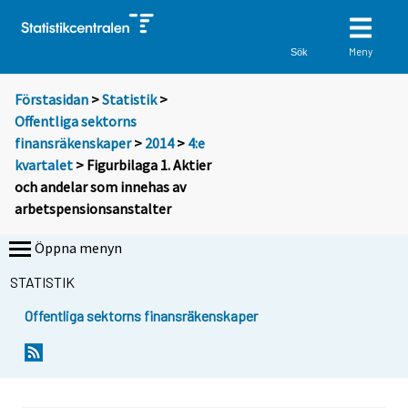
Meny
Sök
Förstasidan
>
Statistik
>
Offentliga sektorns
finansräkenskaper
>
2014
>
4:e
kvartalet
> Figurbilaga 1. Aktier
och andelar som innehas av
arbetspensionsanstalter
Öppna menyn
STATISTIK
Offentliga sektorns finansräkenskaper