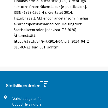
Finlands officiella statistik (FOS): Offentliga
sektorns finansräkenskaper [e-publikation].
ISSN=1798-1956.
4:e Kvartalet
2014,
Figurbilaga 1. Aktier och andelar som innehas
av arbetspensionsanstalter . Helsingfors:
Statistikcentralen [hänvisat: 7.8.2026].
Åtkomstsätt:
http://stat.fi/til/jyrt/2014/04/jyrt_2014_04_2
015-03-31_kuv_001_sv.html
Verkstadsgatan
13
00580
Helsingfors