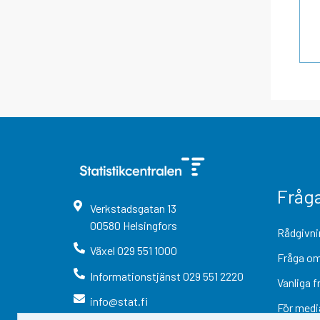
Fråg
Verkstadsgatan
13
00580
Helsingfors
Rådgivni
Växel
029 551 1000
Fråga om
Informationstjänst
029 551 2220
Vanliga f
info@stat.fi
För medi