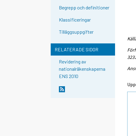
Begrepp och definitioner
Klassificeringar
Tilläggsuppgifter
Käll
RELATERADE SIDOR
Förf
323
Revidering av
Ansv
nationalräkenskaperna
ENS 2010
Upp