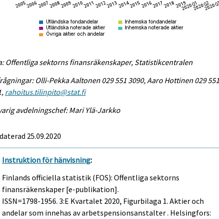
a: Offentliga sektorns finansräkenskaper, Statistikcentralen
rågningar: Olli-Pekka Aaltonen 029 551 3090, Aaro Hottinen 029 55
1,
rahoitus.tilinpito@stat.fi
arig avdelningschef: Mari Ylä-Jarkko
daterad 25.09.2020
Instruktion för hänvisning
:
Finlands officiella statistik (FOS): Offentliga sektorns
finansräkenskaper [e-publikation].
ISSN=1798-1956.
3:e Kvartalet
2020, Figurbilaga 1. Aktier och
andelar som innehas av arbetspensionsanstalter . Helsingfors: