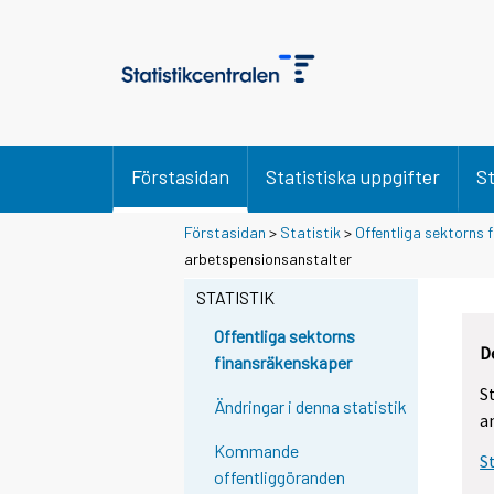
Förstasidan
Statistiska uppgifter
St
Förstasidan
>
Statistik
>
Offentliga sektorns
arbetspensionsanstalter
STATISTIK
Offentliga sektorns
D
finansräkenskaper
S
Ändringar i denna statistik
a
Kommande
S
offentliggöranden