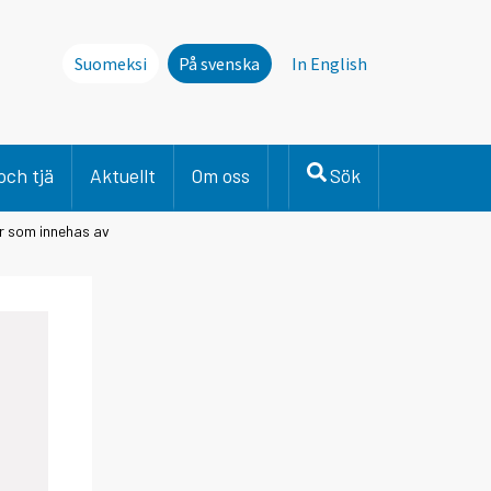
Suomeksi
På svenska
In English
och tjä
Aktuellt
Om oss
Sök
ar som innehas av