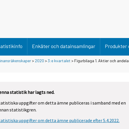
atistikinfo
Enkäter och datainsamlingar
Produkter 
 finansräkenskaper
>
2020
>
3:e kvartalet
> Figurbilaga 1. Aktier och andel
enna statistik har lagts ned.
tatistiska uppgifter om detta ämne publiceras i samband med en
nnan statistikgren.
tatistiska uppgifter om detta ämne publicerade efter 5.4.2022.