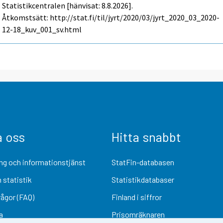
Statistikcentralen [hänvisat: 8.8.2026].
Åtkomstsätt: http://stat.fi/til/jyrt/2020/03/jyrt_2020_03_2020-
12-18_kuv_001_sv.html
a oss
Hitta snabbt
ng och informationstjänst
StatFin-databasen
 statistik
Statistikdatabaser
rågor (FAQ)
Finland i siffror
a
Prisomräknaren