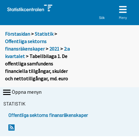
Meny
Sök
Förstasidan
>
Statistik
>
Offentliga sektorns
finansräkenskaper
>
2021
>
2:a
kvartalet
> Tabellbilaga 1. De
offentliga samfundens
financiella tillgångar, skulder
och nettotillgångar, md. euro
Öppna menyn
STATISTIK
Offentliga sektorns finansräkenskaper