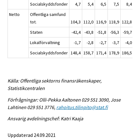
Socialskyddsfonder
4,7
5,4
6,5
7,5
8,4
1
Netto
Offentliga samfund
tot.
104,3
112,0
116,9
118,9
122,8
13
Staten
-42,4
-43,8
-51,8
-56,3
-59,7
-5
Lokalförvaltning
-1,7
-2,8
-2,7
-3,7
-4,0
-
Socialskyddsfonder
148,4
158,7
171,4
178,9
186,5
19
Källa: Offentliga sektorns finansräkenskaper,
Statistikcentralen
Förfrågningar: Olli-Pekka Aaltonen 029 551 3090, Jose
Lahtinen 029 551 3776,
rahoitus.tilinpito@stat.fi
Ansvarig avdelningschef: Katri Kaaja
Uppdaterad 24.09.2021