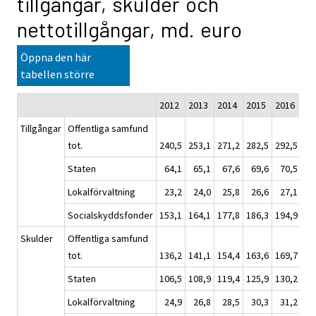
tillgångar, skulder och
nettotillgångar, md. euro
Öppna den här
tabellen större
2012
2013
2014
2015
2016
20
Tillgångar
Offentliga samfund
tot.
240,5
253,1
271,2
282,5
292,5
30
Staten
64,1
65,1
67,6
69,6
70,5
7
Lokalförvaltning
23,2
24,0
25,8
26,6
27,1
2
Socialskyddsfonder
153,1
164,1
177,8
186,3
194,9
21
Skulder
Offentliga samfund
tot.
136,2
141,1
154,4
163,6
169,7
17
Staten
106,5
108,9
119,4
125,9
130,2
12
Lokalförvaltning
24,9
26,8
28,5
30,3
31,2
3