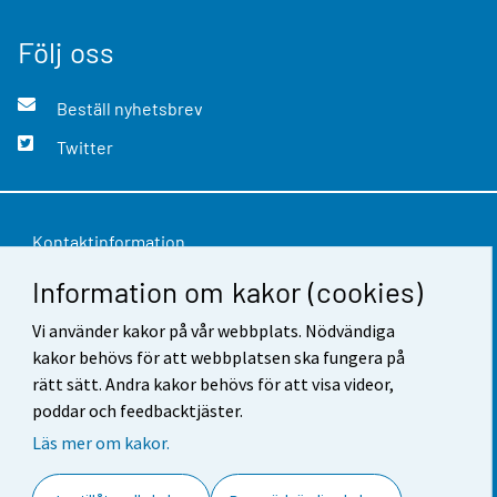
Följ oss
Beställ nyhetsbrev
Twitter
Kontaktinformation
Information om kakor (cookies)
Respons
Vi använder kakor på vår webbplats. Nödvändiga
Användarvillkor
kakor behövs för att webbplatsen ska fungera på
Dataskydd
rätt sätt. Andra kakor behövs för att visa videor,
poddar och feedbacktjäster.
Tillgänglighet
Läs mer om kakor.
Information om webbplatsen