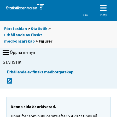
Meny
Sök
Förstasidan
>
Statistik
>
Erhållande av finskt
medborgarskap
> Figurer
Öppna menyn
STATISTIK
Erhållande av finskt medborgarskap
Denna sida är arkiverad.
Uppgifter som publicerats efter 5.4.2022 finns på