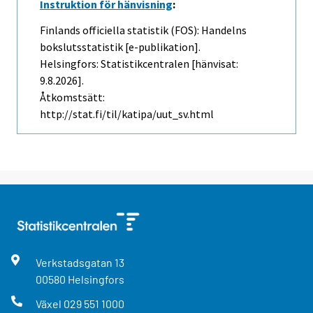
Instruktion för hänvisning
:
Finlands officiella statistik (FOS): Handelns
bokslutsstatistik [e-publikation].
Helsingfors: Statistikcentralen [hänvisat:
9.8.2026].
Åtkomstsätt:
http://stat.fi/til/katipa/uut_sv.html
Verkstadsgatan
13
00580
Helsingfors
Växel
029 551 1000