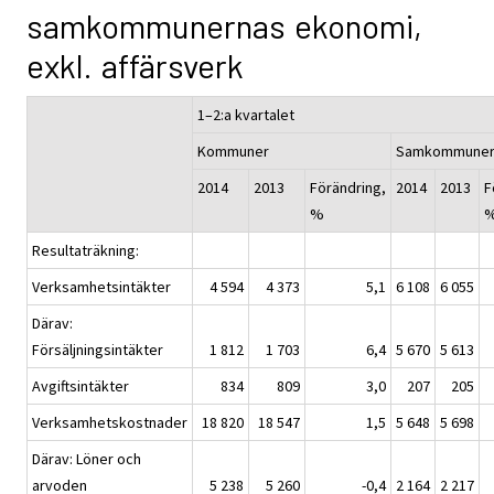
samkommunernas ekonomi,
exkl. affärsverk
1–2:a kvartalet
Kommuner
Samkommune
2014
2013
Förändring,
2014
2013
F
%
Resultaträkning:
Verksamhetsintäkter
4 594
4 373
5,1
6 108
6 055
Därav:
Försäljningsintäkter
1 812
1 703
6,4
5 670
5 613
Avgiftsintäkter
834
809
3,0
207
205
Verksamhetskostnader
18 820
18 547
1,5
5 648
5 698
Därav: Löner och
arvoden
5 238
5 260
-0,4
2 164
2 217