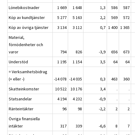
Lönebikostnader
1 669
1 648
1,3
586
587
Köp av kundtjänster
5 277
5 163
2,2
569
572
Köp av övriga tjänster
3 134
3 112
0,7
1 400
1 365
Material,
förnödenheter och
varor
794
826
-3,9
656
673
Understöd
1 195
1 154
3,5
64
64
= Verksamhetsbidrag
(+ eller -)
-14 078
-14 035
0,3
463
360
Skatteinkomster
10 522
10 176
3,4
.
.
Statsandelar
4 194
4 232
-0,9
.
.
Ränteintäkter
96
98
-2,2
2
2
Övriga finansiella
intäkter
317
339
-6,6
8
7