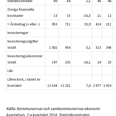
Räntekostnader
86
84
2,1
48
46
Övriga finansiella
kostnader
13
15
-16,5
11
12
= Årsbidrag (+ eller -)
953
711
33,9
414
311
Investeringar:
Investeringsutgifter
totalt
1 002
954
5,1
313
348
Investeringsinkomster
totalt
197
235
-16,1
24
25
Lån:
Lånestock, i slutet av
kvartalet
13 104
12 251
7,0
2 977
2 910
Källa: Kommunernas och samkommunernas ekonomi
kvartalsvis, 2:a kvartalet 2014, Statistikcentralen