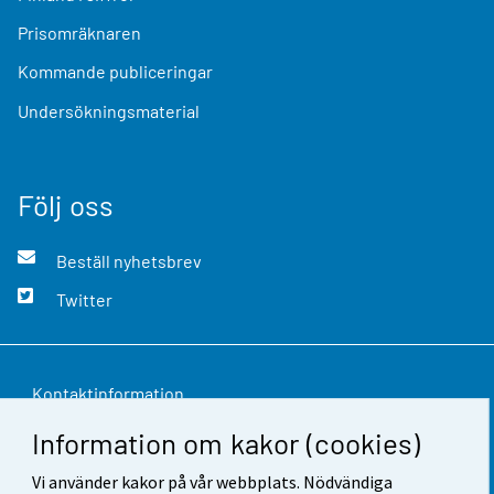
Prisomräknaren
Kommande publiceringar
Undersökningsmaterial
Följ oss
Beställ nyhetsbrev
Twitter
Kontaktinformation
Information om kakor (cookies)
Respons
Vi använder kakor på vår webbplats. Nödvändiga
Användarvillkor