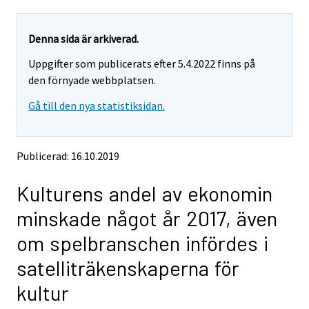
a
a
r
r
e
e
Denna sida är arkiverad.
m
m
Uppgifter som publicerats efter 5.4.2022 finns på
o
o
v
v
den förnyade webbplatsen.
i
i
Gå till den nya statistiksidan.
n
n
g
g
t
t
o
o
Publicerad: 16.10.2019
a
a
n
n
Kulturens andel av ekonomin
o
o
t
t
minskade något år 2017, även
h
h
e
e
om spelbranschen infördes i
r
r
s
s
satelliträkenskaperna för
e
e
r
r
kultur
v
v