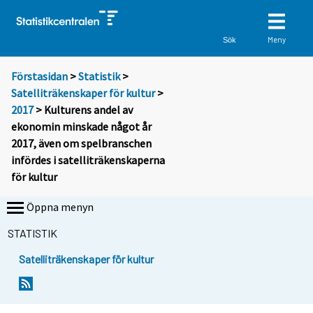
Meny
Sök
Förstasidan
>
Statistik
>
Satelliträkenskaper för kultur
>
2017
> Kulturens andel av
ekonomin minskade något år
2017, även om spelbranschen
infördes i satelliträkenskaperna
för kultur
Öppna menyn
STATISTIK
Satelliträkenskaper för kultur
Y
Y
o
o
u
u