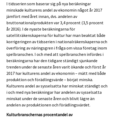
i
i
I tidsserien som baserar sig på nya beräkningar
c
c
minskade kulturens andel av ekonomin något år 2017
e
e
jämfört med året innan, dvs. andelen av
.
.
bruttonationalprodukten var 3,4 procent (3,5 procent
år 2016). I de nyaste beräkningarna för
satelliträkenskaperna för kultur har man beaktat både
korrigeringen av tidsserien i nationalräkenskaperna och
överföring av näringsgren i fråga om vissa företag inom
spelbranschen. I och med att spelbranschen infördes i
beräkningarna har den tidigare ständigt sjunkande
trenden under de senaste åren varit ökande och först år
2017 har kulturens andel av ekonomin – mätt med både
produktion och förädlingsvärde – börjat minska.
Kulturens andel av sysselsatta har minskat ständigt och
i och med nya beräkningar har andelen av sysselsatta
minskat under de senaste åren och blivit lägre än
andelen av produktionen och förädlingsvärdet.
Kulturbranschernas procentandel av