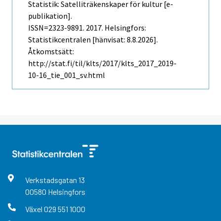
Statistik: Satelliträkenskaper för kultur [e-
publikation].
ISSN=2323-9891. 2017. Helsingfors:
Statistikcentralen [hänvisat: 8.8.2026].
Åtkomstsätt:
http://stat.fi/til/klts/2017/klts_2017_2019-
10-16_tie_001_sv.html
Verkstadsgatan
13
00580
Helsingfors
Växel
029 551 1000