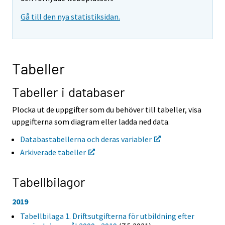
t
t
Gå till den nya statistiksidan.
i
i
l
l
l
l
e
e
n
n
Tabeller
a
a
n
n
n
n
Tabeller i databaser
a
a
n
n
Plocka ut de uppgifter som du behöver till tabeller, visa
t
t
uppgifterna som diagram eller ladda ned data.
j
j
Ã
Ã
Databastabellerna och deras variabler
¤
¤
Arkiverade tabeller
n
n
s
s
t
t
Tabellbilagor
.
.
2019
Tabellbilaga 1. Driftsutgifterna för utbildning efter