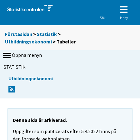
Meny
Sök
Förstasidan
>
Statistik
>
Utbildningsekonomi
> Tabeller
Öppna menyn
STATISTIK
Utbildningsekonomi
D
D
u
u
f
f
l
l
y
y
t
t
Denna sida är arkiverad.
t
t
Uppgifter som publicerats efter 5.4.2022 finns på
a
a
r
r
den förnyade webbplatsen.