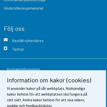
Undersökningsmaterial
Följ oss
Beställ nyhetsbrev
Twitter
Kontaktinformation
Information om kakor (cookies)
Respons
Vi använder kakor på vår webbplats. Nödvändiga
Användarvillkor
kakor behövs för att webbplatsen ska fungera på
Dataskydd
rätt sätt. Andra kakor behövs för att visa videor,
poddar och feedbacktjäster.