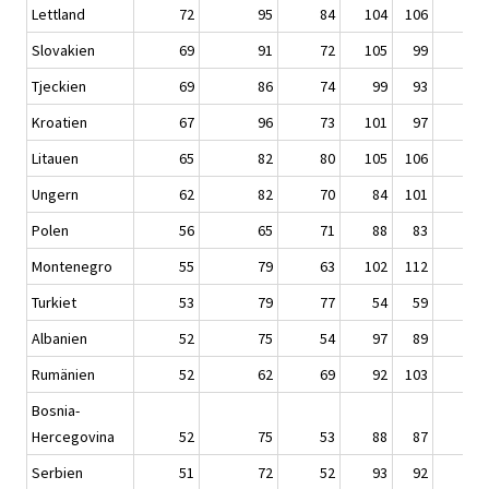
Lettland
72
95
84
104
106
6
Slovakien
69
91
72
105
99
8
Tjeckien
69
86
74
99
93
8
Kroatien
67
96
73
101
97
6
Litauen
65
82
80
105
106
5
Ungern
62
82
70
84
101
5
Polen
56
65
71
88
83
7
Montenegro
55
79
63
102
112
5
Turkiet
53
79
77
54
59
5
Albanien
52
75
54
97
89
4
Rumänien
52
62
69
92
103
5
Bosnia-
Hercegovina
52
75
53
88
87
5
Serbien
51
72
52
93
92
4