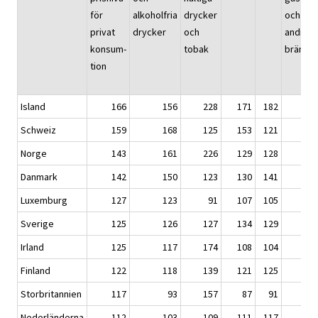
för
alkoholfria
drycker
och
privat
drycker
och
andra
konsum-
tobak
bränsle
tion
Island
166
156
228
171
182
8
Schweiz
159
168
125
153
121
10
Norge
143
161
226
129
128
8
Danmark
142
150
123
130
141
13
Luxemburg
127
123
91
107
105
8
Sverige
125
126
127
134
129
11
Irland
125
117
174
108
104
11
Finland
122
118
139
121
125
9
Storbritannien
117
93
157
87
91
8
Nederländerna
112
103
109
111
117
10