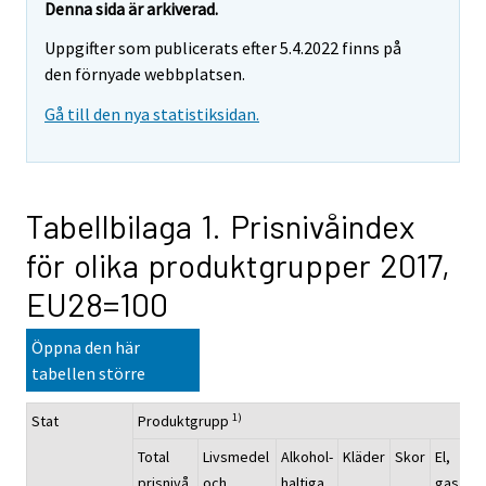
Denna sida är arkiverad.
Uppgifter som publicerats efter 5.4.2022 finns på
den förnyade webbplatsen.
Gå till den nya statistiksidan.
Tabellbilaga 1. Prisnivåindex
för olika produktgrupper 2017,
EU28=100
Öppna den här
tabellen större
1)
Stat
Produktgrupp
Total
Livsmedel
Alkohol-
Kläder
Skor
El,
prisnivå
och
haltiga
gas