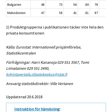
Bulgarien
48
73
56
80
78
5
Makedonien
47
58
41
81
87
5
1) Produktgrupperna i publikationen täcker inte hela den
privata konsumtionen
Källa: Eurostat: Internationell prisjämförelse,
Statistikcentralen
Förfrågningar: Harri Kananoja 029 551 3567, Tomi
Liimatainen 029 551 3490,
kvhintavertailu.tilastokeskus@stat.fi
Ansvarig statistikdirektör: Ville Vertanen
Uppdaterad 20.6.2018
Instruktion för hänvisning
: