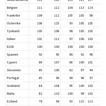
Belgien
111
112
104
113
114
11
Frankrike
109
112
105
105
98
9
Österrike
108
125
93
105
105
10
Tyskland
105
108
96
105
105
12
Italien
101
112
97
106
103
11
EU28
100
100
100
100
100
10
Spanien
92
95
86
92
98
11
Cypern
88
107
88
100
101
9
Slovenien
85
100
82
97
94
8
Portugal
85
96
90
98
97
11
Grekland
84
104
95
100
102
10
Malta
82
110
100
99
102
8
Estland
79
94
93
115
113
6