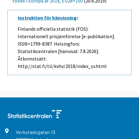
tobak i Europa år 2018, EU28=100
(20.6.2019)
Instruktion för hänvisning
:
Finlands officiella statistik (FOS):
Internationell prisjämförelse [e-publikation].
ISSN=1799-8387. Helsingfors:
Statistikcentralen [hänvisat: 7.8.2026].
Åtkomstsätt:
http://stat.fi/til/kvhv/2018/index_sv.html
Verkstadsgatan
13