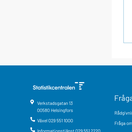
Fråg
Verkstadsgatan
13
00580
Helsingfors
Rådgivni
Växel
029 551 1000
Fråga om
Informationstjänst
029 551 2220