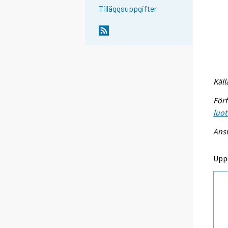
Tilläggsuppgifter
Käll
Förf
luot
Ansv
Upp