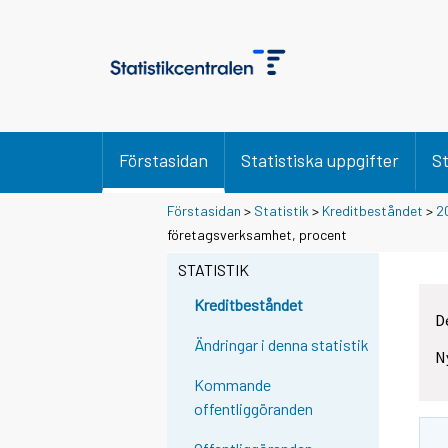
Förstasidan
Statistiska uppgifter
St
Förstasidan
>
Statistik
>
Kreditbeståndet
>
2
företagsverksamhet, procent
STATISTIK
Kreditbeståndet
D
Ändringar i denna statistik
N
Kommande
offentliggöranden