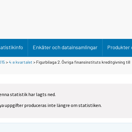
atistikinfo
Enkäter och datainsamlingar
Produkter 
015
>
4:e kvartalet
> Figurbilaga 2. Övriga finansinstituts kreditgivning till
enna statistik har lagts ned.
ya uppgifter produceras inte längre om statistiken.