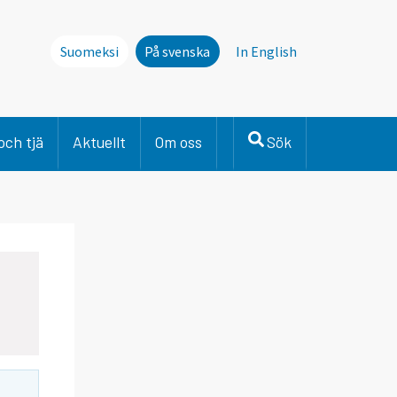
Suomeksi
På svenska
In English
och tjä
Aktuellt
Om oss
Sök