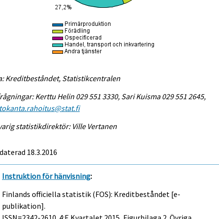
a: Kreditbeståndet, Statistikcentralen
rågningar: Kerttu Helin 029 551 3330, Sari Kuisma 029 551 2645,
tokanta.rahoitus@stat.fi
arig statistikdirektör: Ville Vertanen
daterad 18.3.2016
Instruktion för hänvisning
:
Finlands officiella statistik (FOS): Kreditbeståndet [e-
publikation].
ISSN=2342-2610.
4:e Kvartalet
2015, Figurbilaga 2. Övriga