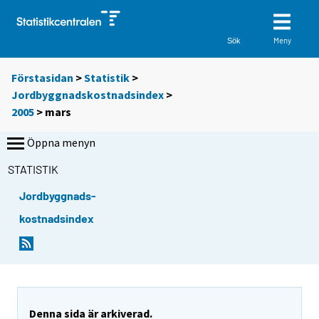
Meny
Sök
Förstasidan
>
Statistik
>
Jordbyggnadskostnadsindex
>
2005
>
mars
Öppna menyn
STATISTIK
Jordbyggnads-
kostnadsindex
Denna sida är arkiverad.