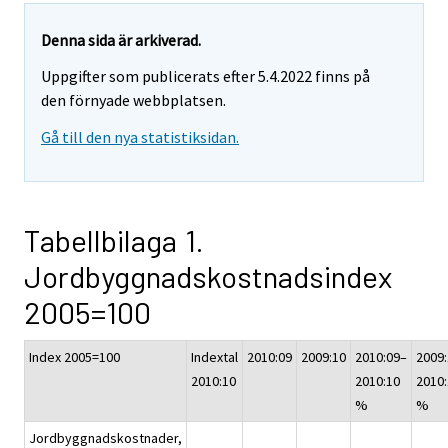
Denna sida är arkiverad.
Uppgifter som publicerats efter 5.4.2022 finns på
den förnyade webbplatsen.
Gå till den nya statistiksidan.
Tabellbilaga 1.
Jordbyggnadskostnadsindex
2005=100
Index 2005=100
Indextal
2010:09
2009:10
2010:09–
2009
2010:10
2010:10
2010
%
%
Jordbyggnadskostnader,