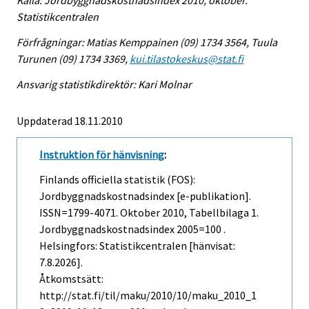
Källa: Jordbyggnadskostnadsindex 2010, oktober.
Statistikcentralen
Förfrågningar: Matias Kemppainen (09) 1734 3564, Tuula
Turunen (09) 1734 3369,
kui.tilastokeskus@stat.fi
Ansvarig statistikdirektör: Kari Molnar
Uppdaterad 18.11.2010
Instruktion för hänvisning
:
Finlands officiella statistik (FOS):
Jordbyggnadskostnadsindex [e-publikation].
ISSN=1799-4071.
Oktober
2010, Tabellbilaga 1.
Jordbyggnadskostnadsindex 2005=100 .
Helsingfors: Statistikcentralen [hänvisat:
7.8.2026].
Åtkomstsätt:
http://stat.fi/til/maku/2010/10/maku_2010_1