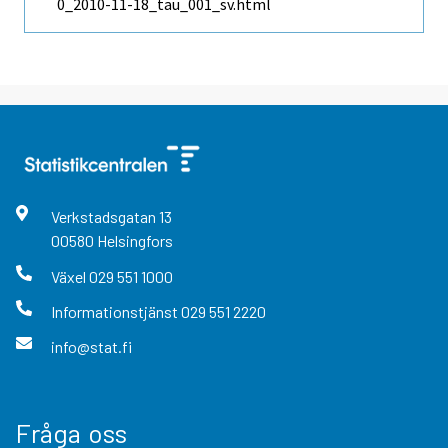
0_2010-11-18_tau_001_sv.html
Verkstadsgatan
13
00580
Helsingfors
Växel
029 551 1000
Informationstjänst
029 551 2220
info@stat.fi
Fråga oss