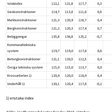
totalindex
122,1
121,8
117,7
0,3
Geokonstruktioner
114,7
113,8
111,6
0,8
Markkonstruktioner
121,3
120,9
118,7
0,4
Bergkonstruktioner
121,2
120,3
117,4
0,7
Beläggningar
135,8
136,8
125,2
-0,7
Kommunaltekniska
system
119,7
119,0
117,6
0,6
Betongkonstruktioner
121,1
120,5
112,5
0,4
Övriga tekniska system
115,0
115,0
113,7
0,0
Krossarbeten 1)
120,4
120,0
116,9
0,4
Underhåll 1)
120,1
120,4
117,6
-0,2
1) enstaka index