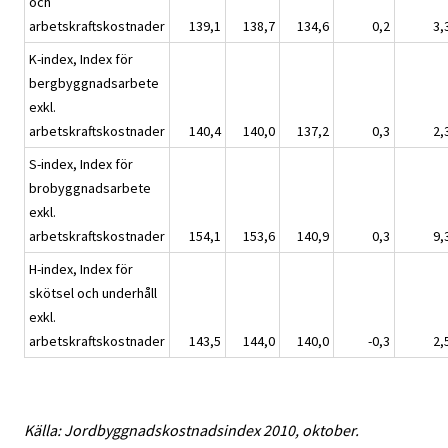
och
arbetskraftskostnader
139,1
138,7
134,6
0,2
3,
K-index, Index för
bergbyggnadsarbete
exkl.
arbetskraftskostnader
140,4
140,0
137,2
0,3
2,
S-index, Index för
brobyggnadsarbete
exkl.
arbetskraftskostnader
154,1
153,6
140,9
0,3
9,
H-index, Index för
skötsel och underhåll
exkl.
arbetskraftskostnader
143,5
144,0
140,0
-0,3
2,
Källa: Jordbyggnadskostnadsindex 2010, oktober.