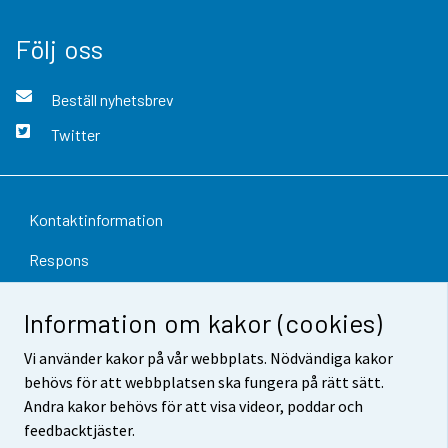
Följ oss
Beställ nyhetsbrev
Twitter
Kontaktinformation
Respons
Användarvillkor
Information om kakor (cookies)
Dataskydd
Vi använder kakor på vår webbplats. Nödvändiga kakor
Tillgänglighet
behövs för att webbplatsen ska fungera på rätt sätt.
Andra kakor behövs för att visa videor, poddar och
Information om webbplatsen
feedbacktjäster.