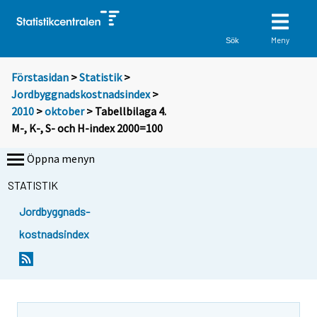
Meny
Sök
Förstasidan
>
Statistik
>
Jordbyggnadskostnadsindex
>
2010
>
oktober
> Tabellbilaga 4.
M-, K-, S- och H-index 2000=100
Öppna menyn
STATISTIK
Jordbyggnads-
kostnadsindex