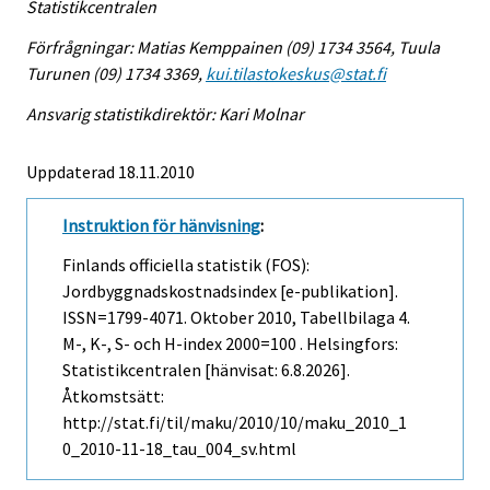
Statistikcentralen
Förfrågningar: Matias Kemppainen (09) 1734 3564, Tuula
Turunen (09) 1734 3369,
kui.tilastokeskus@stat.fi
Ansvarig statistikdirektör: Kari Molnar
Uppdaterad 18.11.2010
Instruktion för hänvisning
:
Finlands officiella statistik (FOS):
Jordbyggnadskostnadsindex [e-publikation].
ISSN=1799-4071.
Oktober
2010, Tabellbilaga 4.
M-, K-, S- och H-index 2000=100 . Helsingfors:
Statistikcentralen [hänvisat: 6.8.2026].
Åtkomstsätt:
http://stat.fi/til/maku/2010/10/maku_2010_1
0_2010-11-18_tau_004_sv.html