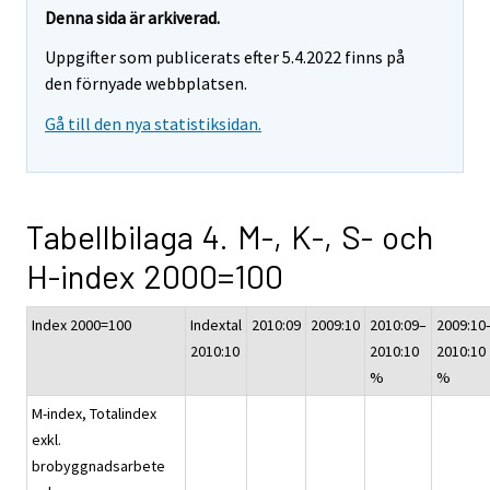
Denna sida är arkiverad.
Uppgifter som publicerats efter 5.4.2022 finns på
den förnyade webbplatsen.
Gå till den nya statistiksidan.
Tabellbilaga 4. M-, K-, S- och
H-index 2000=100
Index 2000=100
Indextal
2010:09
2009:10
2010:09–
2009:10
2010:10
2010:10
2010:10
%
%
M-index, Totalindex
exkl.
brobyggnadsarbete