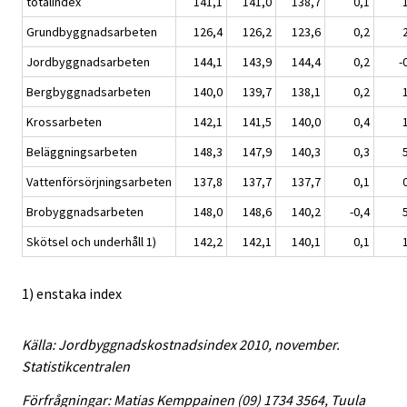
totalindex
141,1
141,0
138,7
0,1
Grundbyggnadsarbeten
126,4
126,2
123,6
0,2
Jordbyggnadsarbeten
144,1
143,9
144,4
0,2
-
Bergbyggnadsarbeten
140,0
139,7
138,1
0,2
Krossarbeten
142,1
141,5
140,0
0,4
Beläggningsarbeten
148,3
147,9
140,3
0,3
Vattenförsörjningsarbeten
137,8
137,7
137,7
0,1
Brobyggnadsarbeten
148,0
148,6
140,2
-0,4
Skötsel och underhåll 1)
142,2
142,1
140,1
0,1
1) enstaka index
Källa: Jordbyggnadskostnadsindex 2010, november.
Statistikcentralen
Förfrågningar: Matias Kemppainen (09) 1734 3564, Tuula