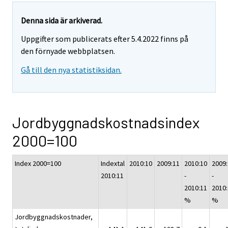
Denna sida är arkiverad.
Uppgifter som publicerats efter 5.4.2022 finns på
den förnyade webbplatsen.
Gå till den nya statistiksidan.
Jordbyggnadskostnadsindex
2000=100
Index 2000=100
Indextal
2010:10
2009:11
2010:10
2009
2010:11
-
-
2010:11
2010
%
%
Jordbyggnadskostnader,