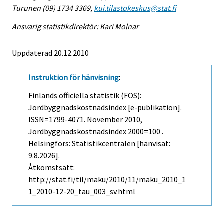
Turunen (09) 1734 3369,
kui.tilastokeskus@stat.fi
Ansvarig statistikdirektör: Kari Molnar
Uppdaterad 20.12.2010
Instruktion för hänvisning
:
Finlands officiella statistik (FOS):
Jordbyggnadskostnadsindex [e-publikation].
ISSN=1799-4071.
November
2010,
Jordbyggnadskostnadsindex 2000=100 .
Helsingfors: Statistikcentralen [hänvisat:
9.8.2026].
Åtkomstsätt:
http://stat.fi/til/maku/2010/11/maku_2010_1
1_2010-12-20_tau_003_sv.html