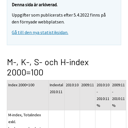
Denna sida är arkiverad.
Uppgifter som publicerats efter 5.4.2022 finns på
den förnyade webbplatsen.
Gå till den nya statistiksidan.
M-, K-, S- och H-index
2000=100
Index 2000=100
Indextal
2010:10
2009:11
2010:10
2009:11
2010:11
-
-
2010:11
2010:11
%
%
M-index, Totalindex
exkl.