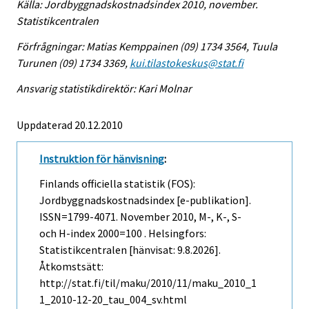
Källa: Jordbyggnadskostnadsindex 2010, november.
Statistikcentralen
Förfrågningar: Matias Kemppainen (09) 1734 3564, Tuula
Turunen (09) 1734 3369,
kui.tilastokeskus@stat.fi
Ansvarig statistikdirektör: Kari Molnar
Uppdaterad 20.12.2010
Instruktion för hänvisning
:
Finlands officiella statistik (FOS):
Jordbyggnadskostnadsindex [e-publikation].
ISSN=1799-4071.
November
2010, M-, K-, S-
och H-index 2000=100 . Helsingfors:
Statistikcentralen [hänvisat: 9.8.2026].
Åtkomstsätt:
http://stat.fi/til/maku/2010/11/maku_2010_1
1_2010-12-20_tau_004_sv.html