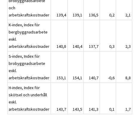
brobyggnadsarbete
och
arbetskraftskostnader
139,4
139,1
136,5
0,2
2,1
K-index, Index för
bergbyggnadsarbete
exkl.
arbetskraftskostnader
140,8
140,4
137,7
0,3
2,3
S-index, Index för
brobyggnadsarbete
exkl.
arbetskraftskostnader
153,1
154,1
140,7
-0,6
8,8
H-index, Index för
skötsel och underhåll
exkl.
arbetskraftskostnader
143,7
143,5
141,3
0,1
1,7