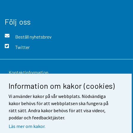
Följ oss
Beställ nyhetsbrev
Twitter
Kontaktinformation
Information om kakor (cookies)
Respons
Vi använder kakor på vår webbplats. Nödvändiga
Användarvillkor
kakor behövs för att webbplatsen ska fungera på
Dataskydd
rätt sätt. Andra kakor behövs för att visa videor,
poddar och feedbacktjäster.
Tillgänglighet
Läs mer om kakor.
Information om webbplatsen