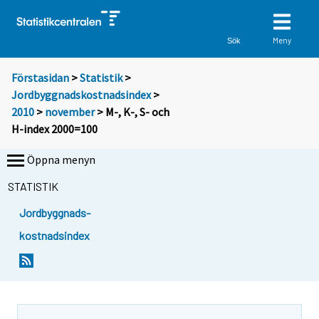
Meny
Sök
Förstasidan
>
Statistik
>
Jordbyggnadskostnadsindex
>
2010
>
november
> M-, K-, S- och
H-index 2000=100
Öppna menyn
STATISTIK
Jordbyggnads-
kostnadsindex