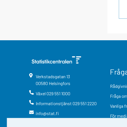
Fråg
Verkstadsgatan
13
00580
Helsingfors
Rådgivni
Växel
029 551 1000
Fråga om
Informationstjänst
029 551 2220
Vanliga f
info@stat.fi
För medi