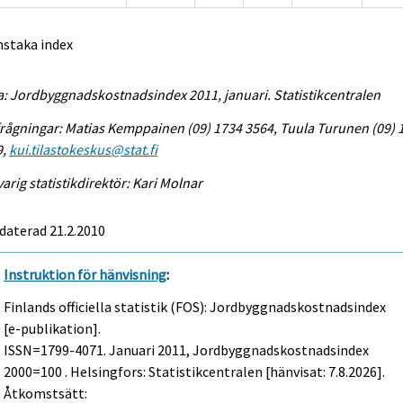
nstaka index
a: Jordbyggnadskostnadsindex 2011, januari. Statistikcentralen
rågningar: Matias Kemppainen (09) 1734 3564, Tuula Turunen (09) 
9,
kui.tilastokeskus@stat.fi
arig statistikdirektör: Kari Molnar
daterad 21.2.2010
Instruktion för hänvisning
:
Finlands officiella statistik (FOS): Jordbyggnadskostnadsindex
[e-publikation].
ISSN=1799-4071.
Januari
2011, Jordbyggnadskostnadsindex
2000=100 . Helsingfors: Statistikcentralen [hänvisat: 7.8.2026].
Åtkomstsätt: