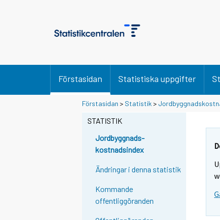
Förstasidan
Statistiska uppgifter
St
Förstasidan
>
Statistik
>
Jordbyggnadskostn
STATISTIK
Jordbyggnads-
D
kostnadsindex
U
Ändringar i denna statistik
w
Kommande
G
offentliggöranden