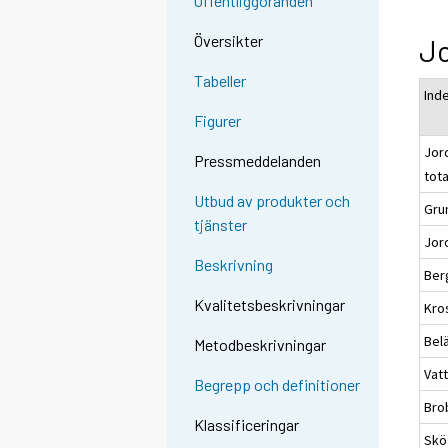
Offentliggöranden
Översikter
J
Tabeller
Ind
Figurer
Jor
Pressmeddelanden
tot
Utbud av produkter och
Gru
tjänster
Jor
Beskrivning
Ber
Kvalitetsbeskrivningar
Kro
Bel
Metodbeskrivningar
Vat
Begrepp och definitioner
Bro
Klassificeringar
Sköt