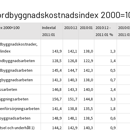
ordbyggnadskostnadsindex 2000=1
ex 2000=100
Indextal
2010:12
2010:01
2010:12 -
2010:01
2011:01
2011:01 %
2011:0
dbyggnadskostnader,
alindex
143,9
142,1
138,0
1,3
ndbyggnadsarbeten
128,5
126,8
122,9
1,4
dbyggnadsarbeten
145,4
144,7
142,3
0,5
gbyggnadsarbeten
141,3
140,3
138,0
0,7
ssarbeten
146,8
143,3
140,0
2,4
äggningsarbeten
156,7
151,7
144,8
3,3
tenförsörjningsarbeten
141,4
138,8
135,5
1,8
byggnadsarbeten
148,9
148,1
138,5
0,6
sel och underhåll 1)
144,2
142,9
140,3
0,9