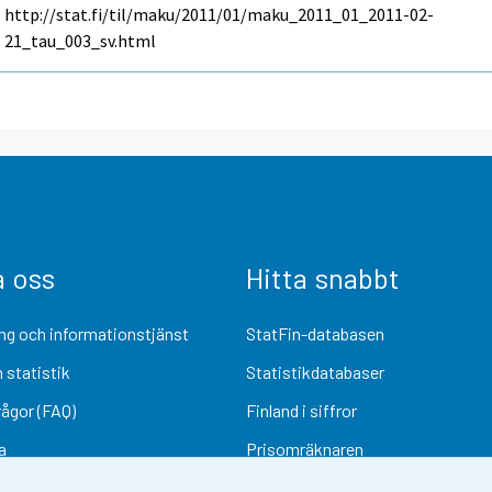
http://stat.fi/til/maku/2011/01/maku_2011_01_2011-02-
21_tau_003_sv.html
a oss
Hitta snabbt
ng och informationstjänst
StatFin-databasen
 statistik
Statistikdatabaser
rågor (FAQ)
Finland i siffror
a
Prisomräknaren
Kommande publiceringar