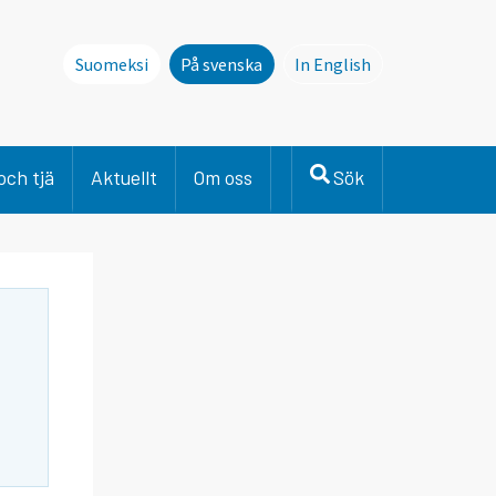
Suomeksi
På svenska
In English
This page is not avai
och tjä
Aktuellt
Om oss
Sök