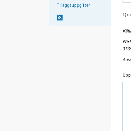
Tilläggsuppgifter
1) e
Käll
Förf
336
Ansv
Upp