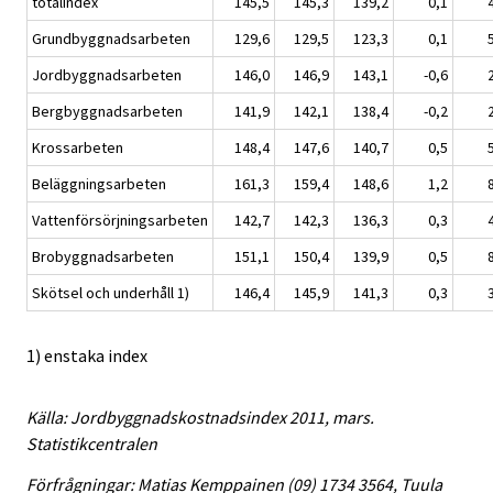
totalindex
145,5
145,3
139,2
0,1
Grundbyggnadsarbeten
129,6
129,5
123,3
0,1
Jordbyggnadsarbeten
146,0
146,9
143,1
-0,6
Bergbyggnadsarbeten
141,9
142,1
138,4
-0,2
Krossarbeten
148,4
147,6
140,7
0,5
Beläggningsarbeten
161,3
159,4
148,6
1,2
Vattenförsörjningsarbeten
142,7
142,3
136,3
0,3
Brobyggnadsarbeten
151,1
150,4
139,9
0,5
Skötsel och underhåll 1)
146,4
145,9
141,3
0,3
1) enstaka index
Källa: Jordbyggnadskostnadsindex 2011, mars.
Statistikcentralen
Förfrågningar: Matias Kemppainen (09) 1734 3564, Tuula