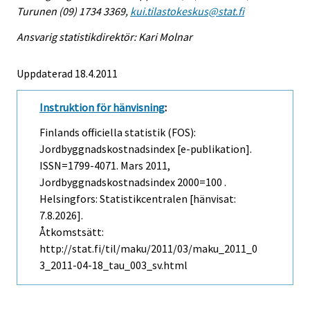
Turunen (09) 1734 3369,
kui.tilastokeskus@stat.fi
Ansvarig statistikdirektör: Kari Molnar
Uppdaterad 18.4.2011
Instruktion för hänvisning
:
Finlands officiella statistik (FOS):
Jordbyggnadskostnadsindex [e-publikation].
ISSN=1799-4071.
Mars
2011,
Jordbyggnadskostnadsindex 2000=100 .
Helsingfors: Statistikcentralen [hänvisat:
7.8.2026].
Åtkomstsätt:
http://stat.fi/til/maku/2011/03/maku_2011_0
3_2011-04-18_tau_003_sv.html