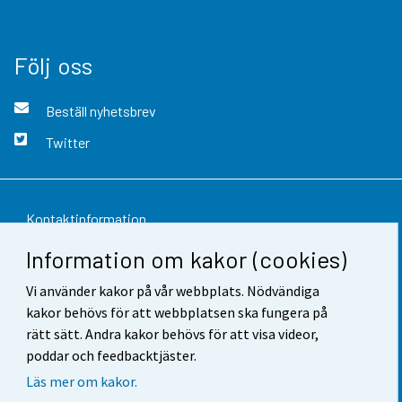
Följ oss
Beställ nyhetsbrev
Twitter
Kontaktinformation
Information om kakor (cookies)
Respons
Vi använder kakor på vår webbplats. Nödvändiga
Användarvillkor
kakor behövs för att webbplatsen ska fungera på
Dataskydd
rätt sätt. Andra kakor behövs för att visa videor,
poddar och feedbacktjäster.
Tillgänglighet
Läs mer om kakor.
Information om webbplatsen