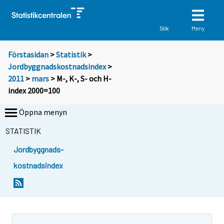
Meny
Sök
Förstasidan
>
Statistik
>
Jordbyggnadskostnadsindex
>
2011
>
mars
> M-, K-, S- och H-
index 2000=100
Öppna menyn
STATISTIK
Jordbyggnads-
kostnadsindex