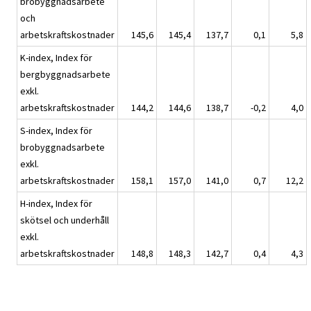
brobyggnadsarbete
och
arbetskraftskostnader
145,6
145,4
137,7
0,1
5,8
K-index, Index för
bergbyggnadsarbete
exkl.
arbetskraftskostnader
144,2
144,6
138,7
-0,2
4,0
S-index, Index för
brobyggnadsarbete
exkl.
arbetskraftskostnader
158,1
157,0
141,0
0,7
12,2
H-index, Index för
skötsel och underhåll
exkl.
arbetskraftskostnader
148,8
148,3
142,7
0,4
4,3