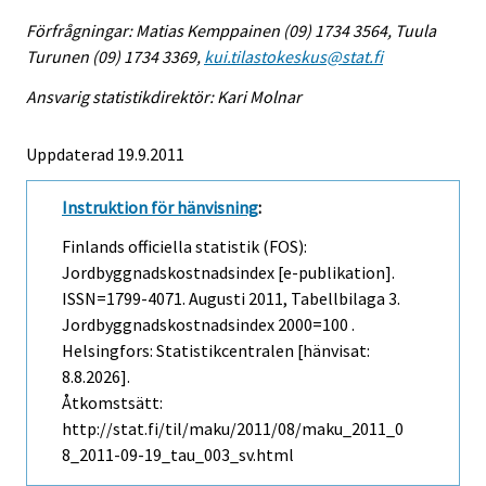
Förfrågningar: Matias Kemppainen (09) 1734 3564, Tuula
Turunen (09) 1734 3369,
kui.tilastokeskus@stat.fi
Ansvarig statistikdirektör: Kari Molnar
Uppdaterad 19.9.2011
Instruktion för hänvisning
:
Finlands officiella statistik (FOS):
Jordbyggnadskostnadsindex [e-publikation].
ISSN=1799-4071.
Augusti
2011, Tabellbilaga 3.
Jordbyggnadskostnadsindex 2000=100 .
Helsingfors: Statistikcentralen [hänvisat:
8.8.2026].
Åtkomstsätt:
http://stat.fi/til/maku/2011/08/maku_2011_0
8_2011-09-19_tau_003_sv.html