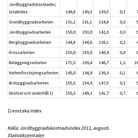
Jordbyggnadskostnader,
totalindex
149,8
149,3
139,5
0,3
Grundbyggnadsarbeten
131,1
131,1
124,8
0,0
Jordbyggnadsarbeten
150,0
150,0
142,0
0,0
Bergbyggnadsarbeten
144,8
144,6
138,1
0,2
Krossarbeten
150,0
150,0
140,4
0,0
Beläggningsarbeten
171,5
169,4
146,7
1,2
1
Vattenförsörjningsarbeten
145,0
144,9
136,3
0,1
Brobyggnadsarbeten
155,5
154,9
147,5
0,3
Skötsel och underhåll 1)
150,3
149,3
141,7
0,7
1) enstaka index
Källa: Jordbyggnadskostnadsindex 2011, augusti.
Statistikcentralen