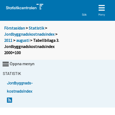
Meny
Sök
Förstasidan
>
Statistik
>
Jordbyggnadskostnadsindex
>
2011
>
augusti
> Tabellbilaga 3.
Jordbyggnadskostnadsindex
2000=100
Öppna menyn
STATISTIK
Jordbyggnads-
kostnadsindex