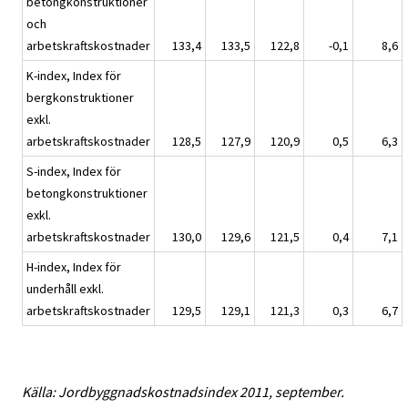
betongkonstruktioner
och
arbetskraftskostnader
133,4
133,5
122,8
-0,1
8,6
K-index, Index för
bergkonstruktioner
exkl.
arbetskraftskostnader
128,5
127,9
120,9
0,5
6,3
S-index, Index för
betongkonstruktioner
exkl.
arbetskraftskostnader
130,0
129,6
121,5
0,4
7,1
H-index, Index för
underhåll exkl.
arbetskraftskostnader
129,5
129,1
121,3
0,3
6,7
Källa: Jordbyggnadskostnadsindex 2011, september.