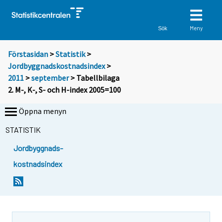
Meny
Sök
Förstasidan
>
Statistik
>
Jordbyggnadskostnadsindex
>
2011
>
september
> Tabellbilaga
2. M-, K-, S- och H-index 2005=100
Öppna menyn
STATISTIK
Jordbyggnads-
kostnadsindex