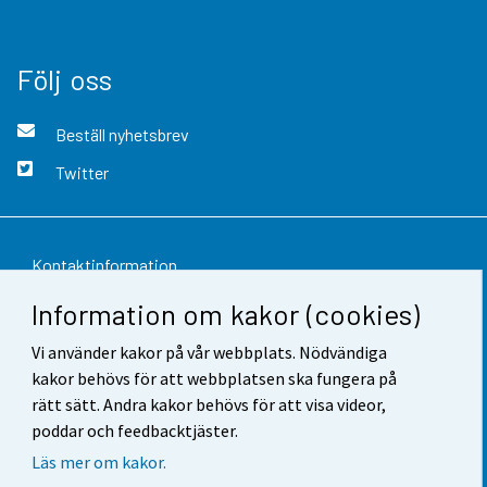
Följ oss
Beställ nyhetsbrev
Twitter
Kontaktinformation
Information om kakor (cookies)
Respons
Vi använder kakor på vår webbplats. Nödvändiga
Användarvillkor
kakor behövs för att webbplatsen ska fungera på
Dataskydd
rätt sätt. Andra kakor behövs för att visa videor,
poddar och feedbacktjäster.
Tillgänglighet
Läs mer om kakor.
Information om webbplatsen