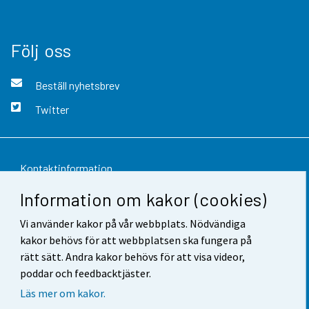
Följ oss
Beställ nyhetsbrev
Twitter
Kontaktinformation
Information om kakor (cookies)
Respons
Vi använder kakor på vår webbplats. Nödvändiga
Användarvillkor
kakor behövs för att webbplatsen ska fungera på
Dataskydd
rätt sätt. Andra kakor behövs för att visa videor,
poddar och feedbacktjäster.
Tillgänglighet
Läs mer om kakor.
Information om webbplatsen