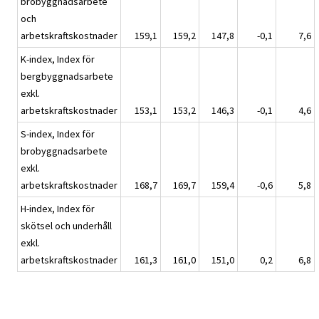
brobyggnadsarbete
och
arbetskraftskostnader
159,1
159,2
147,8
-0,1
7,6
K-index, Index för
bergbyggnadsarbete
exkl.
arbetskraftskostnader
153,1
153,2
146,3
-0,1
4,6
S-index, Index för
brobyggnadsarbete
exkl.
arbetskraftskostnader
168,7
169,7
159,4
-0,6
5,8
H-index, Index för
skötsel och underhåll
exkl.
arbetskraftskostnader
161,3
161,0
151,0
0,2
6,8