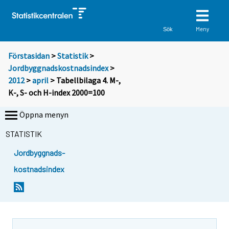
Meny
Sök
Förstasidan
>
Statistik
>
Jordbyggnadskostnadsindex
>
2012
>
april
> Tabellbilaga 4. M-,
K-, S- och H-index 2000=100
Öppna menyn
STATISTIK
Jordbyggnads-
kostnadsindex