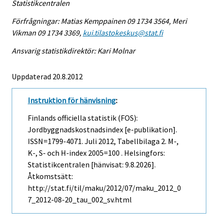
Statistikcentralen
Förfrågningar: Matias Kemppainen 09 1734 3564, Meri
Vikman 09 1734 3369,
kui.tilastokeskus@stat.fi
Ansvarig statistikdirektör: Kari Molnar
Uppdaterad 20.8.2012
Instruktion för hänvisning
:
Finlands officiella statistik (FOS):
Jordbyggnadskostnadsindex [e-publikation].
ISSN=1799-4071.
Juli
2012, Tabellbilaga 2. M-,
K-, S- och H-index 2005=100 . Helsingfors:
Statistikcentralen [hänvisat: 9.8.2026].
Åtkomstsätt:
http://stat.fi/til/maku/2012/07/maku_2012_0
7_2012-08-20_tau_002_sv.html