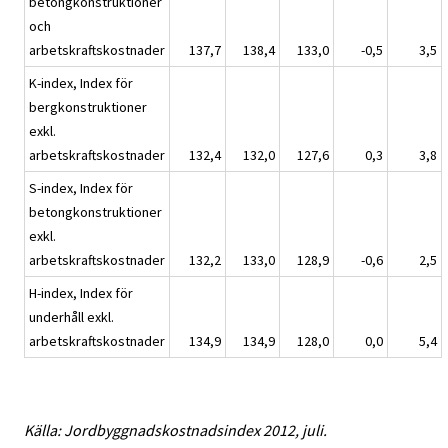
betongkonstruktioner
och
arbetskraftskostnader
137,7
138,4
133,0
-0,5
3,5
K-index, Index för
bergkonstruktioner
exkl.
arbetskraftskostnader
132,4
132,0
127,6
0,3
3,8
S-index, Index för
betongkonstruktioner
exkl.
arbetskraftskostnader
132,2
133,0
128,9
-0,6
2,5
H-index, Index för
underhåll exkl.
arbetskraftskostnader
134,9
134,9
128,0
0,0
5,4
Källa: Jordbyggnadskostnadsindex 2012, juli.