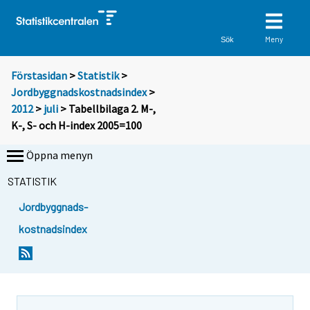
Meny
Sök
Förstasidan
>
Statistik
>
Jordbyggnadskostnadsindex
>
2012
>
juli
> Tabellbilaga 2. M-,
K-, S- och H-index 2005=100
Öppna menyn
STATISTIK
Jordbyggnads-
kostnadsindex