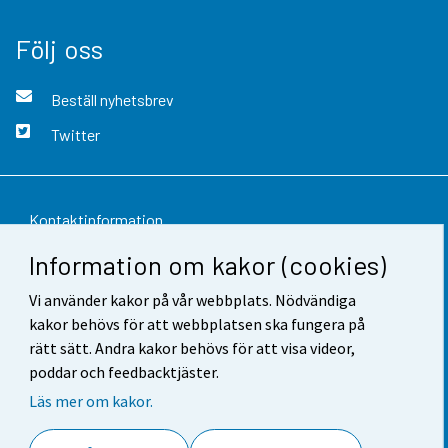
Följ oss
Beställ nyhetsbrev
Twitter
Kontaktinformation
Information om kakor (cookies)
Respons
Vi använder kakor på vår webbplats. Nödvändiga
Användarvillkor
kakor behövs för att webbplatsen ska fungera på
Dataskydd
rätt sätt. Andra kakor behövs för att visa videor,
poddar och feedbacktjäster.
Tillgänglighet
Läs mer om kakor.
Information om webbplatsen