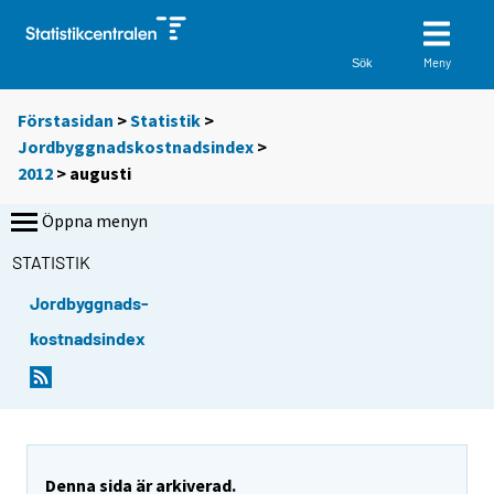
Meny
Sök
Förstasidan
>
Statistik
>
Jordbyggnadskostnadsindex
>
2012
>
augusti
Öppna menyn
STATISTIK
Jordbyggnads-
kostnadsindex
Denna sida är arkiverad.