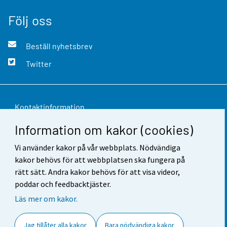
Följ oss
Beställ nyhetsbrev
Twitter
Kontaktinformation
Information om kakor (cookies)
Respons
Vi använder kakor på vår webbplats. Nödvändiga
Användarvillkor
kakor behövs för att webbplatsen ska fungera på
Dataskydd
rätt sätt. Andra kakor behövs för att visa videor,
poddar och feedbacktjäster.
Tillgänglighet
Läs mer om kakor.
Information om webbplatsen
Jag tillåter alla kakor
Bara nödvändiga kakor